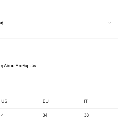
η Λίστα Επιθυμιών
US
EU
ΙΤ
4
34
38