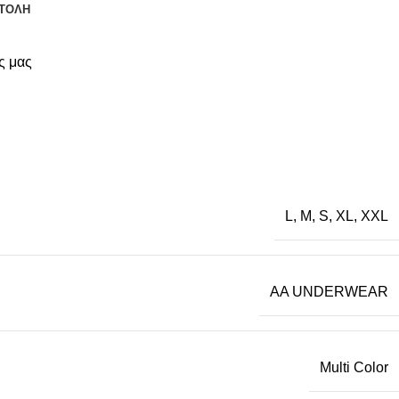
ΤΟΛΗ
ς μας
L
,
M
,
S
,
XL
,
XXL
AA UNDERWEAR
Multi Color