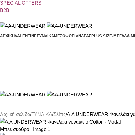
SPECIAL OFFER
S
B2B
ΑΡΧΙΚΗ
VALENTINE
ΓΥΝΑΙΚΑ
ΜΕΣΟΦΟΡΙ
ΑΝΔΡΑΣ
PLUS SIZE
-ΜΕΓΑΛΑ Μ
Αρχική σελίδα
ΓΥΝΑΙΚΑ
Σλίπς
A.A UNDERWEAR Φανελάκι γυνα