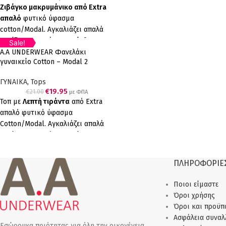
Ζιβάγκο μακρυμάνικο από Extra
απαλό
φυτικό ύφασμα
cotton/Modal. Αγκαλιάζει απαλά
χαρίζοντας ευχάριστη αίσθηση.
Sale!
5
Ανθεκτικό στην καθημερινή χρήση
Α.A UNDERWEAR Φανελάκι
%
OFF
γυναικείο Cotton – Modal 2
και στα συχνά πλυσίματα.
Up to
€1.05
τεμάχια
Ελληνικό Προϊόν Παραγωγής μας
ΓΥΝΑΙΚΑ
,
Tops
€
19.95
€
21.00
με ΦΠΑ
Τοπ με
Λεπτή τιράντα
από Extra
απαλό φυτικό ύφασμα
Cotton/Modal. Αγκαλιάζει απαλά
χαρίζοντας ευχάριστη αίσθηση.
Ανθεκτικό στην καθημερινή χρήση
και στα συχνά πλυσίματα.
ΠΛΗΡΟΦΟΡΙΕ
Ελληνικό Προϊόν Παραγωγής μας 2
τεμάχια (2 λευκά)
Ποιοι είμαστε
Όροι χρήσης
Όροι και προϋπ
Ασφάλεια συνα
Εσώρουχα ποιότητας για όλη την οικογένεια.