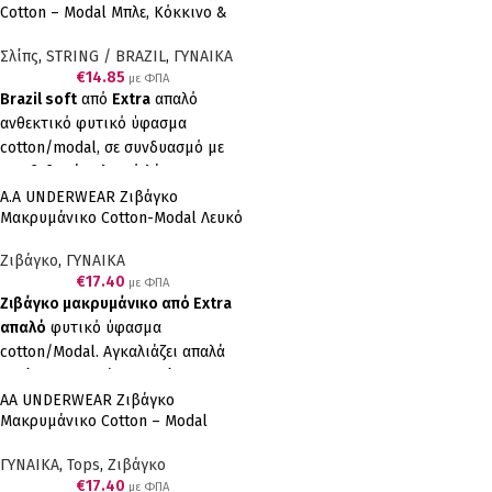
Cotton – Modal Μπλε, Κόκκινο &
αποτέλεσμα. Άνεση, απαλότητα και
Γκρι
αντοχή. Συσκευασία τριών
Σλίπς
,
STRING / BRAZIL
,
ΓΥΝΑΙΚΑ
τεμαχίων (μωβ, ροζ, κοραλί)
€
14.85
με ΦΠΑ
Brazil soft
από
Extra
απαλό
ανθεκτικό φυτικό ύφασμα
cotton/modal, σε συνδυασμό με
επενδεδυμένο λεπτό λάστιχο για
να μη διαγράφει, έχουμε το τέλειο
Α.A UNDERWEAR Ζιβάγκο
Μακρυμάνικο Cotton-Modal Λευκό
αποτέλεσμα. Άνεση, απαλότητα και
αντοχή. Συσκευασία τριών
Ζιβάγκο
,
ΓΥΝΑΙΚΑ
τεμαχίων (μπλε, κόκκινο, γκρι)
€
17.40
με ΦΠΑ
Ελληνικό Προϊόν Παραγωγής μας
Ζιβάγκο μακρυμάνικο από Extra
απαλό
φυτικό ύφασμα
cotton/Modal. Αγκαλιάζει απαλά
χαρίζοντας ευχάριστη αίσθηση.
Ανθεκτικό στην καθημερινή χρήση
AA UNDERWEAR Ζιβάγκο
Μακρυμάνικο Cotton – Modal
και στα συχνά πλυσίματα. Λευκό
Μπλε
Ελληνικό Προϊόν Παραγωγής μας
ΓΥΝΑΙΚΑ
,
Tops
,
Ζιβάγκο
€
17.40
με ΦΠΑ