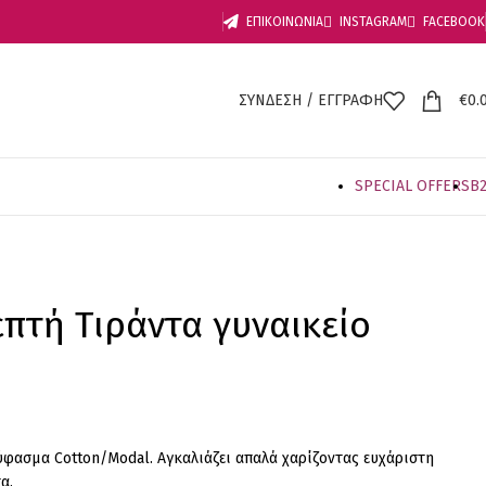
ΕΠΙΚΟΙΝΩΝΙΑ
INSTAGRAM
FACEBOOK
ΣΥΝΔΕΣΗ / ΕΓΓΡΑΦΗ
€
0.
SPECIAL OFFER
S
B
πτή Τιράντα γυναικείο
ύφασμα Cotton/Modal. Αγκαλιάζει απαλά χαρίζοντας ευχάριστη
α.