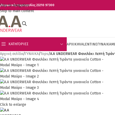
Skip to navigation
ηλεφωνικές παραγγελίες 23210 97300
Skip to main content
ΚΑΤΗΓΟΡΊΕΣ
ΑΡΧΙΚΗ
VALENTINE
ΓΥΝΑΙΚΑ
Μ
Αρχική σελίδα
ΓΥΝΑΙΚΑ
Tops
Α.A UNDERWEAR Φανελάκι Λεπτή Τιράντ
Click to enlarge