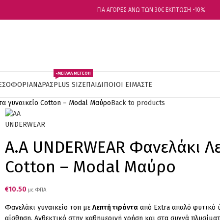
ΓΙΑ ΑΓΟΡΕΣ ΑΝΩ ΤΩΝ 30€ ΕΚΠΤΩΣΗ -10%
-ΜΕΓΑΛΑ ΜΕΓΕΘΗ
ΕΣΟΦΟΡΙ
ΑΝΔΡΑΣ
PLUS SIZE
ΠΑΙΔΙ
ΠΟΙΟΙ ΕΙΜΑΣΤΕ
α γυναικείο Cotton – Modal Μαύρο
Back to products
Α.A UNDERWEAR Φανελάκι Λε
Cotton – Modal Μαύρο
€
10.50
με ΦΠΑ
Φανελάκι γυναικείο τοπ με
Λεπτή τιράντα
από Extra απαλό φυτικό 
αίσθηση. Ανθεκτικό στην καθημερινή χρήση και στα συχνά πλυσίματ