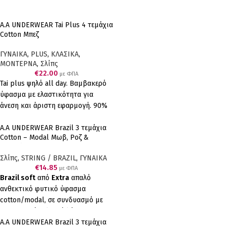
Α.A UNDERWEAR Tai Plus 4 τεμάχια
Cotton Μπεζ
ΓΥΝΑΙΚΑ
,
PLUS
,
ΚΛΑΣΙΚΑ
,
ΜΟΝΤΕΡΝΑ
,
Σλίπς
€
22.00
με ΦΠΑ
Tai plus ψηλό all day. Βαμβακερό
ύφασμα με ελαστικότητα για
άνεση και άριστη εφαρμογή. 90%
COTTON, 10% ELASTANΕ.
Συσκευασία τεσσάρων τεμαχίων (4
A.A UNDERWEAR Brazil 3 τεμάχια
Cotton – Modal Μωβ, Ροζ &
μπεζ).
Κοραλί
Σλίπς
,
STRING / BRAZIL
,
ΓΥΝΑΙΚΑ
€
14.85
με ΦΠΑ
Brazil soft
από
Extra
απαλό
ανθεκτικό φυτικό ύφασμα
cotton/modal, σε συνδυασμό με
επενδεδυμένο λεπτό λάστιχο για
να μη διαγράφει, έχουμε το τέλειο
A.A UNDERWEAR Brazil 3 τεμάχια