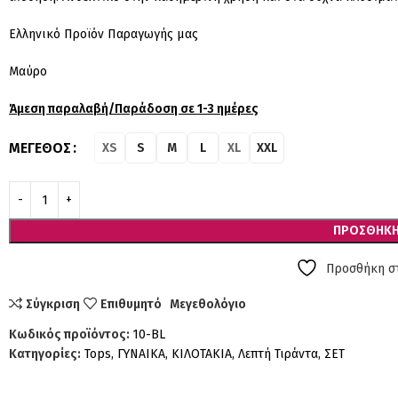
Ελληνικό Προϊόν Παραγωγής μας
Μαύρο
Άμεση παραλαβή/Παράδοση σε 1-3 ημέρες
ΜΈΓΕΘΟΣ
XS
S
M
L
XL
XXL
ΠΡΟΣΘΉΚΗ
Προσθήκη στ
Σύγκριση
Επιθυμητό
Μεγεθολόγιο
Κωδικός προϊόντος:
10-BL
Κατηγορίες:
Tops
,
ΓΥΝΑΙΚΑ
,
ΚΙΛΟΤΑΚΙΑ
,
Λεπτή Τιράντα
,
ΣΕΤ