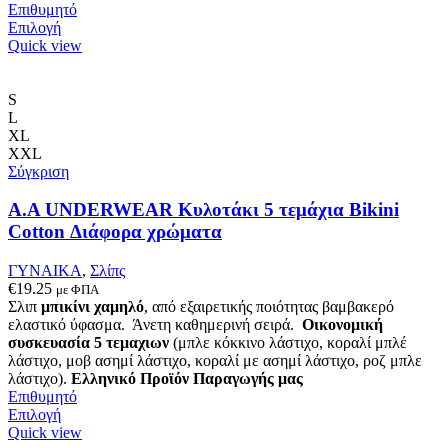
Επιθυμητό
Αυτό
Επιλογή
το
Quick view
προϊόν
έχει
πολλαπλές
S
παραλλαγές.
L
Οι
XL
επιλογές
XXL
μπορούν
Σύγκριση
να
επιλεγούν
A.A UNDERWEAR Κυλοτάκι 5 τεμάχια Bikini
στη
Cotton Διάφορα χρώματα
σελίδα
του
ΓΥΝΑΙΚΑ
,
Σλίπς
προϊόντος
€
19.25
με ΦΠΑ
Σλιπ
μπικίνι χαμηλό
, από εξαιρετικής ποιότητας βαμβακερό
ελαστικό ύφασμα. Άνετη καθημερινή σειρά.
Οικονομική
συσκευασία 5 τεμαχιων
(μπλε κόκκινο λάστιχο, κοραλί μπλέ
λάστιχο, μοβ ασημί λάστιχο, κοραλί με ασημί λάστιχο, ροζ μπλε
λάστιχο).
Ελληνικό Προϊόν Παραγωγής μας
Επιθυμητό
Αυτό
Επιλογή
το
Quick view