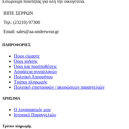
Εσώρουχα ποιότητας για όλη την οικογένεια.
Οι
επιλογές
ΒΙΠΕ ΣΕΡΡΩΝ
μπορούν
να
Τηλ: (23210) 97300
επιλεγούν
στη
Email: sales@aa-underwear.gr
σελίδα
του
ΠΛΗΡΟΦΟΡΙΕΣ
προϊόντος
Ποιοι είμαστε
Όροι χρήσης
Όροι και προϋποθέσεις
Ασφάλεια συναλλαγών
Πολιτική Απορρήτου
Τρόποι πληρωμής
Πολιτική επιστροφών / ακυρώσεων παραγγελιών
ΧΡΗΣΙΜΑ
Ο λογαριασμός μου
Ιστορικό Παραγγελιών
Τρόποι πληρωμής