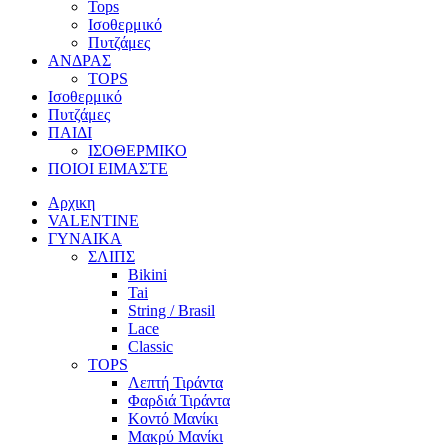
Tops
Ισοθερμικό
Πυτζάμες
ΑΝΔΡΑΣ
TOPS
Ισοθερμικό
Πυτζάμες
ΠΑΙΔΙ
ΙΣΟΘΕΡΜΙΚΟ
ΠΟΙΟΙ ΕΙΜΑΣΤΕ
Αρχικη
VALENTINE
ΓΥΝΑΙΚΑ
ΣΛΙΠΣ
Bikini
Tai
String / Brasil
Lace
Classic
TOPS
Λεπτή Τιράντα
Φαρδιά Τιράντα
Κοντό Μανίκι
Μακρύ Μανίκι