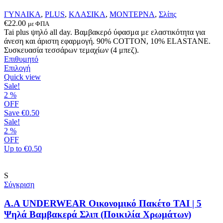
επιλεγούν
στη
ΓΥΝΑΙΚΑ
,
PLUS
,
ΚΛΑΣΙΚΑ
,
ΜΟΝΤΕΡΝΑ
,
Σλίπς
σελίδα
€
22.00
με ΦΠΑ
του
Tai plus ψηλό all day. Βαμβακερό ύφασμα με ελαστικότητα για
προϊόντος
άνεση και άριστη εφαρμογή. 90% COTTON, 10% ELASTANΕ.
Συσκευασία τεσσάρων τεμαχίων (4 μπεζ).
Επιθυμητό
Αυτό
Επιλογή
το
Quick view
προϊόν
Sale!
έχει
2
%
πολλαπλές
OFF
παραλλαγές.
Save
€0.50
Οι
Sale!
επιλογές
2
%
μπορούν
OFF
να
Up to
€0.50
επιλεγούν
στη
σελίδα
S
του
Σύγκριση
προϊόντος
A.A UNDERWEAR Οικονομικό Πακέτο TAI | 5
Ψηλά Βαμβακερά Σλιπ (Ποικιλία Χρωμάτων)