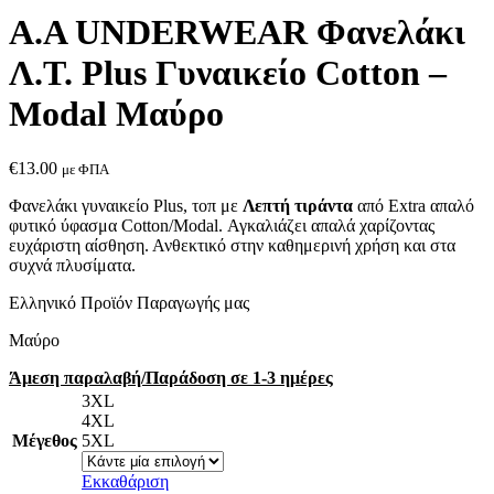
Α.A UNDERWEAR Φανελάκι
Λ.Τ. Plus Γυναικείο Cotton –
Modal Μαύρο
€
13.00
με ΦΠΑ
Φανελάκι γυναικείο Plus, τοπ με
Λεπτή τιράντα
από Extra απαλό
φυτικό ύφασμα Cotton/Modal. Αγκαλιάζει απαλά χαρίζοντας
ευχάριστη αίσθηση. Ανθεκτικό στην καθημερινή χρήση και στα
συχνά πλυσίματα.
Ελληνικό Προϊόν Παραγωγής μας
Mαύρο
Άμεση παραλαβή/Παράδοση σε 1-3 ημέρες
3XL
4XL
Μέγεθος
5XL
Εκκαθάριση