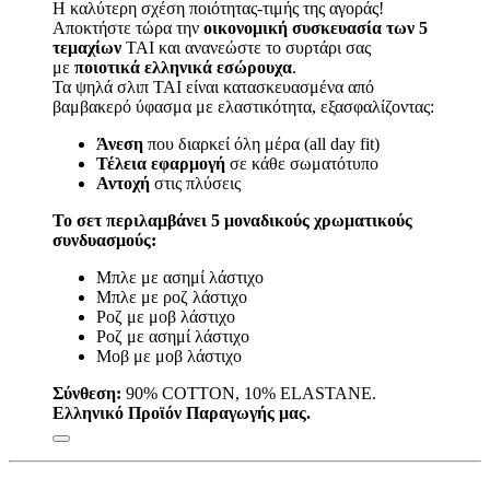
Η καλύτερη σχέση ποιότητας-τιμής της αγοράς!
was:
τιμή
Αποκτήστε τώρα την
οικονομική συσκευασία των 5
€22.50.
είναι:
τεμαχίων
TAI και ανανεώστε το συρτάρι σας
€22.00.
με
ποιοτικά ελληνικά εσώρουχα
.
Τα ψηλά σλιπ TAI είναι κατασκευασμένα από
βαμβακερό ύφασμα με ελαστικότητα, εξασφαλίζοντας:
Άνεση
που διαρκεί όλη μέρα (all day fit)
Τέλεια εφαρμογή
σε κάθε σωματότυπο
Αντοχή
στις πλύσεις
Το σετ περιλαμβάνει 5 μοναδικούς χρωματικούς
συνδυασμούς:
Μπλε με ασημί λάστιχο
Μπλε με ροζ λάστιχο
Ροζ με μοβ λάστιχο
Ροζ με ασημί λάστιχο
Μοβ με μοβ λάστιχο
Σύνθεση:
90% COTTON, 10% ELASTANE.
Ελληνικό Προϊόν Παραγωγής μας.