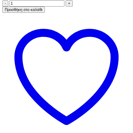
Α.A
UNDERWEAR
Προσθήκη στο καλάθι
Φανελάκι
Λ.Τ.
Plus
Γυναικείο
Cotton
-
Modal
Μαύρο
ποσότητα