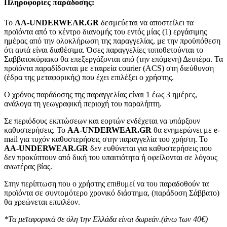
Πληροφορίες παράδοσης:
To
AA-UNDERWEAR.GR
δεσμεύεται να αποστείλει τα
προϊόντα από το κέντρο διανομής του εντός μίας (1) εργάσιμης
ημέρας από την ολοκλήρωση της παραγγελίας, με την προϋπόθεση
ότι αυτά είναι διαθέσιμα. Όσες παραγγελίες τοποθετούνται το
Σαββατοκύριακο θα επεξεργάζονται από (την επόμενη) Δευτέρα. Τα
προϊόντα παραδίδονται με εταιρεία courier (ACS) στη διεύθυνση
(έδρα της μεταφορικής) που έχει επιλέξει ο χρήστης.
Ο χρόνος παράδοσης της παραγγελίας είναι 1 έως 3 ημέρες,
ανάλογα τη γεωγραφική περιοχή του παραλήπτη.
Σε περιόδους εκπτώσεων και εορτών ενδέχεται να υπάρξουν
καθυστερήσεις. Το
AA-UNDERWEAR.GR
θα ενημερώνει με e-
mail για τυχόν καθυστερήσεις στην παραγγελία του χρήστη. Το
AA-UNDERWEAR.GR
δεν ευθύνεται για καθυστερήσεις που
δεν προκύπτουν από δική του υπαιτιότητα ή οφείλονται σε λόγους
ανωτέρας βίας.
Στην περίπτωση που ο χρήστης επιθυμεί να του παραδοθούν τα
προϊόντα σε συντομότερο χρονικό διάστημα, (παράδοση Σάββατο)
θα χρεώνεται επιπλέον.
*Τα μεταφορικά σε όλη την Ελλάδα είναι δωρεάν.(άνω των 40€)