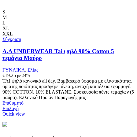
προϊόν
έχει
πολλαπλές
S
παραλλαγές.
M
Οι
L
επιλογές
XL
μπορούν
XXL
να
Σύγκριση
επιλεγούν
στη
A.A UNDERWEAR Tai ψηλό 90% Cotton 5
σελίδα
τεμάχια Μαύρο
του
προϊόντος
ΓΥΝΑΙΚΑ
,
Σλίπς
€
19.25
με ΦΠΑ
ΤΑΙ ψηλό κανονικό all day. Βαμβακερό ύφασμα με ελαστικότητα,
άριστης ποιότητας προσφέρει άνεση, αντοχή και τέλεια εφαρμογή.
90% COTTON, 10% ELASTANE. Συσκευασία πέντε τεμαχίων (5
μαύρα). Ελληνικό Προϊόν Παραγωγής μας
Επιθυμητό
Αυτό
Επιλογή
το
Quick view
προϊόν
έχει
πολλαπλές
παραλλαγές.