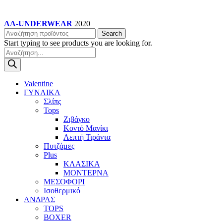
AA-UNDERWEAR
2020
Search
Start typing to see products you are looking for.
Products
search
Valentine
ΓΥΝΑΙΚΑ
Σλίπς
Tops
Ζιβάγκο
Κοντό Μανίκι
Λεπτή Τιράντα
Πυτζάμες
Plus
ΚΛΑΣΙΚΑ
ΜΟΝΤΕΡΝΑ
ΜΕΣΟΦΟΡΙ
Ισοθερμικό
ΑΝΔΡΑΣ
TOPS
BOXER