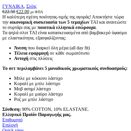
ΓΥΝΑΙΚΑ
,
Σλίπς
Original
Η
€
22.50
€
22.00
με ΦΠΑ
price
τρέχουσα
Η καλύτερη σχέση ποιότητας-τιμής της αγοράς! Αποκτήστε τώρα
was:
τιμή
την
οικονομική συσκευασία των 5 τεμαχίων
TAI και ανανεώστε
€22.50.
είναι:
το συρτάρι σας με
ποιοτικά ελληνικά εσώρουχα
.
€22.00.
Τα ψηλά σλιπ TAI είναι κατασκευασμένα από βαμβακερό ύφασμα
με ελαστικότητα, εξασφαλίζοντας:
Άνεση
που διαρκεί όλη μέρα (all day fit)
Τέλεια εφαρμογή
σε κάθε σωματότυπο
Αντοχή
στις πλύσεις
Το σετ περιλαμβάνει 5 μοναδικούς χρωματικούς συνδυασμούς:
Μπλε με κόκκινο λάστιχο
Κοραλί με μπλε λάστιχο
Μοβ ασημί λάστιχο
Κοραλί με μαύρο λάστιχο
Ροζ με μπλε λάστιχο
Σύνθεση:
90% COTTON, 10% ELASTANE.
Ελληνικό Προϊόν Παραγωγής μας.
Επιθυμητό
Αυτό
Επιλογή
το
Quick view