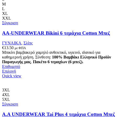
M
L
XL
XXL
Σύγκριση
AA-UNDERWEAR Bikini 6 τεμάχια Cotton Μπεζ
ΓΥΝΑΙΚΑ
,
Σλίπς
€
13.50
με ΦΠΑ
Μπικίνι βαμβακερό χαμηλό ανθεκτικό, υγιεινό, ιδανικό για
καθημερινή χρήση. Σύνθεση:
100% Βαμβάκι
Ελληνικό Προϊόν
Παραγωγής μας
.
Πακέτο 6 τεμαχίων (6 μπεζ).
Επιθυμητό
Αυτό
Επιλογή
το
Quick view
προϊόν
έχει
πολλαπλές
3XL
παραλλαγές.
4XL
Οι
5XL
επιλογές
Σύγκριση
μπορούν
να
Α.A UNDERWEAR Tai Plus 4 τεμάχια Cotton Μπεζ