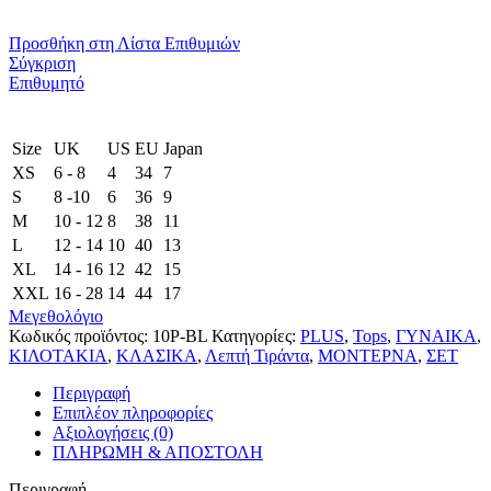
Προσθήκη στη Λίστα Επιθυμιών
Σύγκριση
Επιθυμητό
Size
UK
US
EU
Japan
XS
6 - 8
4
34
7
S
8 -10
6
36
9
M
10 - 12
8
38
11
L
12 - 14
10
40
13
XL
14 - 16
12
42
15
XXL
16 - 28
14
44
17
Μεγεθολόγιο
Κωδικός προϊόντος:
10P-BL
Κατηγορίες:
PLUS
,
Tops
,
ΓΥΝΑΙΚΑ
,
ΚΙΛΟΤΑΚΙΑ
,
ΚΛΑΣΙΚΑ
,
Λεπτή Τιράντα
,
ΜΟΝΤΕΡΝΑ
,
ΣΕΤ
Περιγραφή
Επιπλέον πληροφορίες
Αξιολογήσεις (0)
ΠΛΗΡΩΜΗ & ΑΠΟΣΤΟΛΗ
Περιγραφή