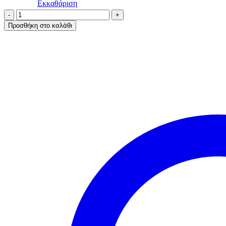
Εκκαθάριση
Α.A
UNDERWEAR
Προσθήκη στο καλάθι
Φανελάκι
Plus
γυναικείο,
Cotton
-
Modal
Γκρι
ποσότητα