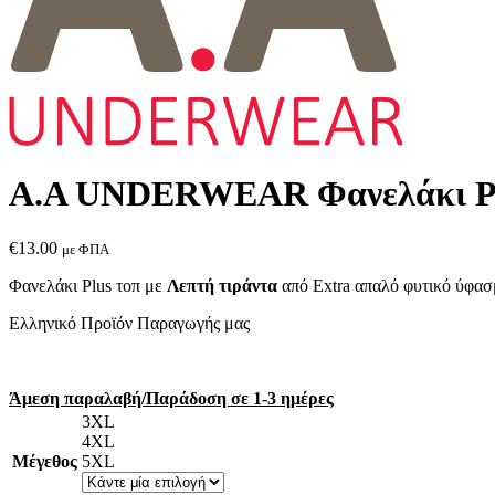
Α.A UNDERWEAR Φανελάκι Plus
€
13.00
με ΦΠΑ
Φανελάκι Plus τοπ με
Λεπτή τιράντα
από Extra απαλό φυτικό ύφασμ
Ελληνικό Προϊόν Παραγωγής μας
Άμεση παραλαβή/Παράδοση σε 1-3 ημέρες
3XL
4XL
Μέγεθος
5XL