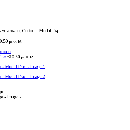
ναικείο, Cotton – Modal Γκρι
0.50
με ΦΠΑ
ούρο
€
10.50
με ΦΠΑ