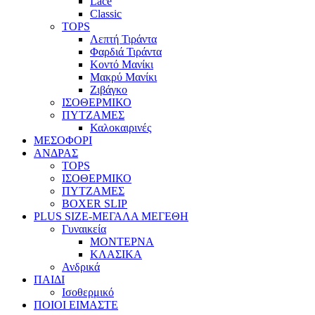
Lace
Classic
TOPS
Λεπτή Τιράντα
Φαρδιά Τιράντα
Κοντό Μανίκι
Μακρύ Μανίκι
Ζιβάγκο
ΙΣΟΘΕΡΜΙΚΟ
ΠΥΤΖΑΜΕΣ
Καλοκαιρινές
ΜΕΣΟΦΟΡΙ
ΑΝΔΡΑΣ
TOPS
ΙΣΟΘΕΡΜΙΚΟ
ΠΥΤΖΑΜΕΣ
BOXER SLIP
PLUS SIZE
-ΜΕΓΑΛΑ ΜΕΓΕΘΗ
Γυναικεία
ΜΟΝΤΕΡΝΑ
ΚΛΑΣΙΚΑ
Ανδρικά
ΠΑΙΔΙ
Ισοθερμικό
ΠΟΙΟΙ ΕΙΜΑΣΤΕ