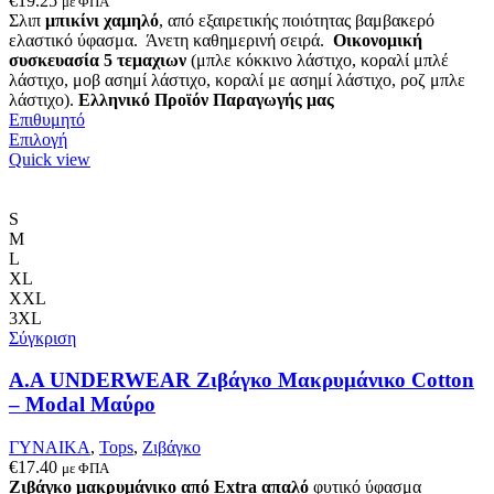
€
19.25
με ΦΠΑ
Σλιπ
μπικίνι χαμηλό
, από εξαιρετικής ποιότητας βαμβακερό
ελαστικό ύφασμα. Άνετη καθημερινή σειρά.
Οικονομική
συσκευασία 5 τεμαχιων
(μπλε κόκκινο λάστιχο, κοραλί μπλέ
λάστιχο, μοβ ασημί λάστιχο, κοραλί με ασημί λάστιχο, ροζ μπλε
λάστιχο).
Ελληνικό Προϊόν Παραγωγής μας
Επιθυμητό
Αυτό
Επιλογή
το
Quick view
προϊόν
έχει
πολλαπλές
S
παραλλαγές.
M
Οι
L
επιλογές
XL
μπορούν
XXL
να
3XL
επιλεγούν
Σύγκριση
στη
σελίδα
Α.A UNDERWEAR Ζιβάγκο Μακρυμάνικο Cotton
του
– Modal Μαύρο
προϊόντος
ΓΥΝΑΙΚΑ
,
Tops
,
Ζιβάγκο
€
17.40
με ΦΠΑ
Ζιβάγκο μακρυμάνικο από Extra απαλό
φυτικό ύφασμα