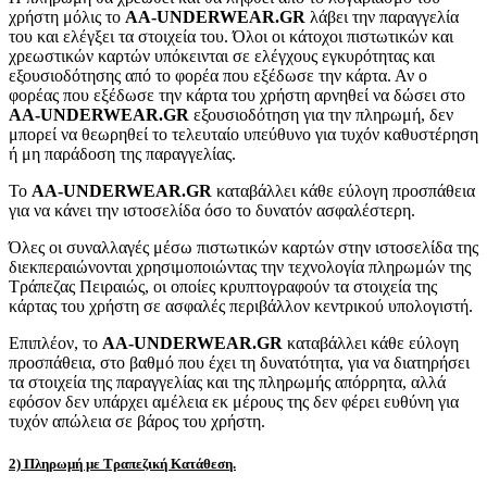
χρήστη μόλις το
AA-UNDERWEAR.GR
λάβει την παραγγελία
του και ελέγξει τα στοιχεία του. Όλοι οι κάτοχοι πιστωτικών και
χρεωστικών καρτών υπόκεινται σε ελέγχους εγκυρότητας και
εξουσιοδότησης από το φορέα που εξέδωσε την κάρτα. Αν ο
φορέας που εξέδωσε την κάρτα του χρήστη αρνηθεί να δώσει στο
AA-UNDERWEAR.GR
εξουσιοδότηση για την πληρωμή, δεν
μπορεί να θεωρηθεί το τελευταίο υπεύθυνο για τυχόν καθυστέρηση
ή μη παράδοση της παραγγελίας.
Το
AA-UNDERWEAR.GR
καταβάλλει κάθε εύλογη προσπάθεια
για να κάνει την ιστοσελίδα όσο το δυνατόν ασφαλέστερη.
Όλες οι συναλλαγές μέσω πιστωτικών καρτών στην ιστοσελίδα της
διεκπεραιώνονται χρησιμοποιώντας την τεχνολογία πληρωμών της
Τράπεζας Πειραιώς, οι οποίες κρυπτογραφούν τα στοιχεία της
κάρτας του χρήστη σε ασφαλές περιβάλλον κεντρικού υπολογιστή.
Επιπλέον, το
AA-UNDERWEAR.GR
καταβάλλει κάθε εύλογη
προσπάθεια, στο βαθμό που έχει τη δυνατότητα, για να διατηρήσει
τα στοιχεία της παραγγελίας και της πληρωμής απόρρητα, αλλά
εφόσον δεν υπάρχει αμέλεια εκ μέρους της δεν φέρει ευθύνη για
τυχόν απώλεια σε βάρος του χρήστη.
2) Πληρωμή με Τραπεζική Κατάθεση.