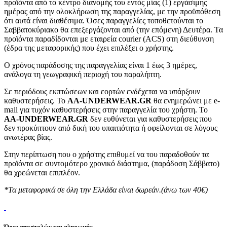
προϊόντα από το κέντρο διανομής του εντός μίας (1) εργάσιμης
ημέρας από την ολοκλήρωση της παραγγελίας, με την προϋπόθεση
ότι αυτά είναι διαθέσιμα. Όσες παραγγελίες τοποθετούνται το
Σαββατοκύριακο θα επεξεργάζονται από (την επόμενη) Δευτέρα. Τα
προϊόντα παραδίδονται με εταιρεία courier (ACS) στη διεύθυνση
(έδρα της μεταφορικής) που έχει επιλέξει ο χρήστης.
Ο χρόνος παράδοσης της παραγγελίας είναι 1 έως 3 ημέρες,
ανάλογα τη γεωγραφική περιοχή του παραλήπτη.
Σε περιόδους εκπτώσεων και εορτών ενδέχεται να υπάρξουν
καθυστερήσεις. Το
AA-UNDERWEAR.GR
θα ενημερώνει με e-
mail για τυχόν καθυστερήσεις στην παραγγελία του χρήστη. Το
AA-UNDERWEAR.GR
δεν ευθύνεται για καθυστερήσεις που
δεν προκύπτουν από δική του υπαιτιότητα ή οφείλονται σε λόγους
ανωτέρας βίας.
Στην περίπτωση που ο χρήστης επιθυμεί να του παραδοθούν τα
προϊόντα σε συντομότερο χρονικό διάστημα, (παράδοση Σάββατο)
θα χρεώνεται επιπλέον.
*Τα μεταφορικά σε όλη την Ελλάδα είναι δωρεάν.(άνω των 40€)
Όροι αποστολών και πληρωμής