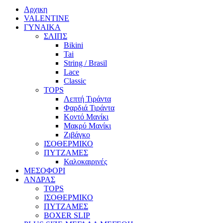
Αρχικη
VALENTINE
ΓΥΝΑΙΚΑ
ΣΛΙΠΣ
Bikini
Tai
String / Brasil
Lace
Classic
TOPS
Λεπτή Τιράντα
Φαρδιά Τιράντα
Κοντό Μανίκι
Μακρύ Μανίκι
Ζιβάγκο
ΙΣΟΘΕΡΜΙΚΟ
ΠΥΤΖΑΜΕΣ
Καλοκαιρινές
ΜΕΣΟΦΟΡΙ
ΑΝΔΡΑΣ
TOPS
ΙΣΟΘΕΡΜΙΚΟ
ΠΥΤΖΑΜΕΣ
BOXER SLIP