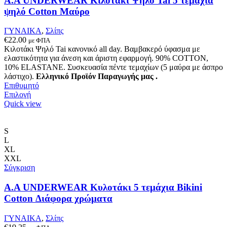
A.A UNDERWEAR Κιλοτάκι Ψηλό Tai 5 τεμάχια
σελίδα
ψηλό Cotton Μαύρο
του
προϊόντος
ΓΥΝΑΙΚΑ
,
Σλίπς
€
22.00
με ΦΠΑ
Κιλοτάκι Ψηλό Tai κανονικό all day. Βαμβακερό ύφασμα με
ελαστικότητα για άνεση και άριστη εφαρμογή. 90% COTTON,
10% ELASTANE. Συσκευασία πέντε τεμαχίων (5 μαύρα με άσπρο
λάστιχο).
Ελληνικό Προϊόν Παραγωγής μας .
Επιθυμητό
Αυτό
Επιλογή
το
Quick view
προϊόν
έχει
πολλαπλές
S
παραλλαγές.
L
Οι
XL
επιλογές
XXL
μπορούν
Σύγκριση
να
επιλεγούν
A.A UNDERWEAR Κυλοτάκι 5 τεμάχια Bikini
στη
Cotton Διάφορα χρώματα
σελίδα
του
ΓΥΝΑΙΚΑ
,
Σλίπς
προϊόντος