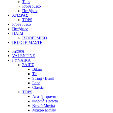
Tops
Ισοθερμικό
Πυτζάμες
ΑΝΔΡΑΣ
TOPS
Ισοθερμικό
Πυτζάμες
ΠΑΙΔΙ
ΙΣΟΘΕΡΜΙΚΟ
ΠΟΙΟΙ ΕΙΜΑΣΤΕ
Αρχικη
VALENTINE
ΓΥΝΑΙΚΑ
ΣΛΙΠΣ
Bikini
Tai
String / Brasil
Lace
Classic
TOPS
Λεπτή Τιράντα
Φαρδιά Τιράντα
Κοντό Μανίκι
Μακρύ Μανίκι