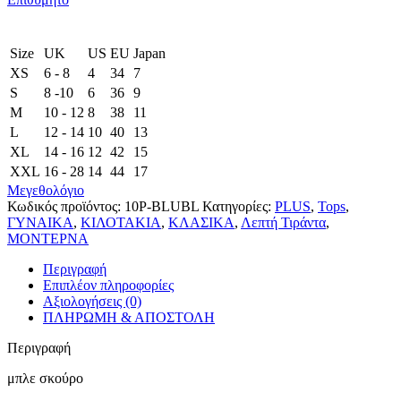
Size
UK
US
EU
Japan
XS
6 - 8
4
34
7
S
8 -10
6
36
9
M
10 - 12
8
38
11
L
12 - 14
10
40
13
XL
14 - 16
12
42
15
XXL
16 - 28
14
44
17
Μεγεθολόγιο
Κωδικός προϊόντος:
10P-BLUBL
Κατηγορίες:
PLUS
,
Tops
,
ΓΥΝΑΙΚΑ
,
ΚΙΛΟΤΑΚΙΑ
,
ΚΛΑΣΙΚΑ
,
Λεπτή Τιράντα
,
ΜΟΝΤΕΡΝΑ
Περιγραφή
Επιπλέον πληροφορίες
Αξιολογήσεις (0)
ΠΛΗΡΩΜΗ & ΑΠΟΣΤΟΛΗ
Περιγραφή
μπλε σκούρο