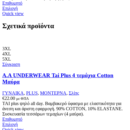
Επιθυμητό
Αυτό
Επιλογή
το
Quick view
προϊόν
έχει
Σχετικά προϊόντα
πολλαπλές
παραλλαγές.
Οι
επιλογές
3XL
μπορούν
4XL
να
5XL
επιλεγούν
Σύγκριση
στη
σελίδα
A.A UNDERWEAR Tai Plus 4 τεμάχια Cotton
του
προϊόντος
Μαύρα
ΓΥΝΑΙΚΑ
,
PLUS
,
ΜΟΝΤΕΡΝΑ
,
Σλίπς
€
22.00
με ΦΠΑ
ΤΑΙ plus ψηλό all day. Βαμβακερό ύφασμα με ελαστικότητα για
άνεση και άριστη εφαρμογή. 90% COTTON, 10% ELASTANΕ.
Συσκευασία τεσσάρων τεμαχίων (4 μαύρα).
Επιθυμητό
Αυτό
Επιλογή
το
Quick view