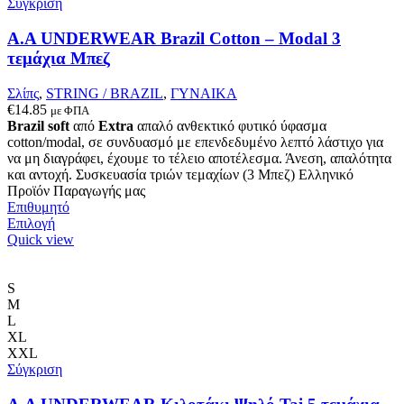
επιλεγούν
Σύγκριση
στη
σελίδα
A.A UNDERWEAR Brazil Cotton – Modal 3
του
τεμάχια Μπεζ
προϊόντος
Σλίπς
,
STRING / BRAZIL
,
ΓΥΝΑΙΚΑ
€
14.85
με ΦΠΑ
Brazil soft
από
Extra
απαλό ανθεκτικό φυτικό ύφασμα
cotton/modal, σε συνδυασμό με επενδεδυμένο λεπτό λάστιχο για
να μη διαγράφει, έχουμε το τέλειο αποτέλεσμα. Άνεση, απαλότητα
και αντοχή. Συσκευασία τριών τεμαχίων (3 Μπεζ) Ελληνικό
Προϊόν Παραγωγής μας
Επιθυμητό
Αυτό
Επιλογή
το
Quick view
προϊόν
έχει
πολλαπλές
S
παραλλαγές.
M
Οι
L
επιλογές
XL
μπορούν
XXL
να
Σύγκριση
επιλεγούν
στη