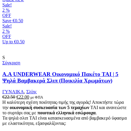
προϊόν
Sale!
έχει
2
%
πολλαπλές
OFF
παραλλαγές.
Save
€0.50
Οι
Sale!
επιλογές
2
%
μπορούν
OFF
να
Up to
€0.50
επιλεγούν
στη
σελίδα
S
του
Σύγκριση
προϊόντος
A.A UNDERWEAR Οικονομικό Πακέτο TAI | 5
Ψηλά Βαμβακερά Σλιπ (Ποικιλία Χρωμάτων)
ΓΥΝΑΙΚΑ
,
Σλίπς
Original
Η
€
22.50
€
22.00
με ΦΠΑ
price
τρέχουσα
Η καλύτερη σχέση ποιότητας-τιμής της αγοράς! Αποκτήστε τώρα
was:
τιμή
την
οικονομική συσκευασία των 5 τεμαχίων
TAI και ανανεώστε
€22.50.
είναι:
το συρτάρι σας με
ποιοτικά ελληνικά εσώρουχα
.
€22.00.
Τα ψηλά σλιπ TAI είναι κατασκευασμένα από βαμβακερό ύφασμα
με ελαστικότητα, εξασφαλίζοντας: