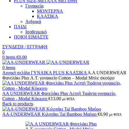
PLUS SIZE
-ΜΕΓΑΛΑ ΜΕΓΕΘΗ
Γυναικεία
ΜΟΝΤΕΡΝΑ
ΚΛΑΣΙΚΑ
Ανδρικά
ΠΑΙΔΙ
Ισοθερμικό
ΠΟΙΟΙ ΕΙΜΑΣΤΕ
ΣΥΝΔΕΣΗ / ΕΓΓΡΑΦΗ
0
0
items
€
0.00
0
items
Αρχική σελίδα
ΓΥΝΑΙΚΑ
PLUS
ΚΛΑΣΙΚΑ
Α.A UNDERWEAR
Φανελάκι Plus Λ.Τ. γυναικείο Cotton – Modal Μπλε σκούρο
AA UNDERWEAR Φανελάκι Plus Λεπτή Τιράντα γυναικείο,
Cotton - Modal Κόκκινο
€
13.00
με ΦΠΑ
Back to products
AA-UNDERWEAR Κιλοτάκι Tai Bamboo Μαύρο
€
6.90
με ΦΠΑ