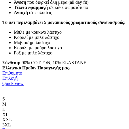
Άνεση
που διαρκεί όλη μέρα (all day fit)
Τέλεια εφαρμογή
σε κάθε σωματότυπο
Αντοχή
στις πλύσεις
Το σετ περιλαμβάνει 5 μοναδικούς χρωματικούς συνδυασμούς:
Μπλε με κόκκινο λάστιχο
Κοραλί με μπλε λάστιχο
Μοβ ασημί λάστιχο
Κοραλί με μαύρο λάστιχο
Ροζ με μπλε λάστιχο
Σύνθεση:
90% COTTON, 10% ELASTANE.
Ελληνικό Προϊόν Παραγωγής μας.
Επιθυμητό
Αυτό
Επιλογή
το
Quick view
προϊόν
έχει
πολλαπλές
S
παραλλαγές.
M
Οι
L
επιλογές
XL
μπορούν
XXL
να
3XL