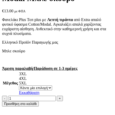
€
13.00
με ΦΠΑ
Φανελάκι Plus Τοπ plus με
Λεπτή τιράντα
από Extra απαλό
φυτικό ύφασμα Cotton/Modal. Αγκαλιάζει απαλά χαρίζοντας
ευχάριστη αίσθηση. Ανθεκτικό στην καθημερινή χρήση και στα
συχνά πλυσίματα.
Ελληνικό Προϊόν Παραγωγής μας
Μπλε σκούρο
Άμεση παραλαβή/Παράδοση σε 1-3 ημέρες
3XL
4XL
Μέγεθος
5XL
Εκκαθάριση
Α.A
UNDERWEAR
Προσθήκη στο καλάθι
Φανελάκι
Plus