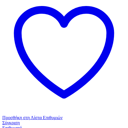
Λ.Τ.
γυναικείο
Cotton
-
Modal
Μπλε
σκούρο
ποσότητα
Προσθήκη στη Λίστα Επιθυμιών
Σύγκριση
Επιθυμητό