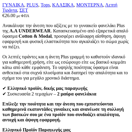
σελίδα
ΓΥΝΑΙΚΑ
,
PLUS
,
Tops
,
ΚΛΑΣΙΚΑ
,
ΜΟΝΤΕΡΝΑ
,
Λεπτή
του
Τιράντα
,
ΣΕΤ
προϊόντος
€
26.00
με ΦΠΑ
Ανακάλυψε την άνεση που αξίζεις με το γυναικείο φανελάκι Plus
της
Α.Α UNDERWEAR
. Κατασκευασμένο από εξαιρετικά απαλό
ύφασμα
Cotton & Modal
, προσφέρει ανάλαφρη αίσθηση, άψογη
εφαρμογή και φυσική ελαστικότητα που αγκαλιάζει το σώμα χωρίς
να πιέζει.
Οι λεπτές τιράντες και η άνετη Plus γραμμή το καθιστούν ιδανικό
για καθημερινή χρήση, είτε ως εσώρουχο είτε ως βασικό κομμάτι
κάτω από κάθε εμφάνιση. Το υψηλής ποιότητας ύφασμα είναι
ανθεκτικό στα συχνά πλυσίματα και διατηρεί την απαλότητα και το
σχήμα του για μεγάλο χρονικό διάστημα.
✔
Ελληνικό προϊόν, δικής μας παραγωγής
✔ Συσκευασία 2 τεμαχίων –
2 μαύρα φανελάκια
Επίλεξε την ποιότητα και την άνεση που εμπιστεύονται
καθημερινά εκατοντάδες γυναίκες και ανανέωσε τη συλλογή
των βασικών σου με ένα προϊόν που συνδυάζει απαλότητα,
αντοχή και άψογη εφαρμογή.
Ελληνικό Προϊόν Παραγωγής μας