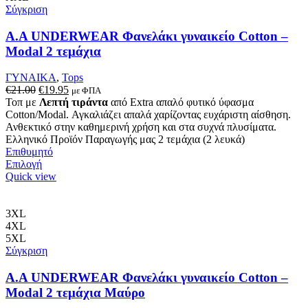
Σύγκριση
Α.A UNDERWEAR Φανελάκι γυναικείο Cotton –
Modal 2 τεμάχια
ΓΥΝΑΙΚΑ
,
Tops
Original
Η
€
21.00
€
19.95
με ΦΠΑ
price
τρέχουσα
Τοπ με
Λεπτή τιράντα
από Extra απαλό φυτικό ύφασμα
was:
τιμή
Cotton/Modal. Αγκαλιάζει απαλά χαρίζοντας ευχάριστη αίσθηση.
€21.00.
είναι:
Ανθεκτικό στην καθημερινή χρήση και στα συχνά πλυσίματα.
€19.95.
Ελληνικό Προϊόν Παραγωγής μας 2 τεμάχια (2 λευκά)
Επιθυμητό
Αυτό
Επιλογή
το
Quick view
προϊόν
έχει
πολλαπλές
3XL
παραλλαγές.
4XL
Οι
5XL
επιλογές
Σύγκριση
μπορούν
να
Α.A UNDERWEAR Φανελάκι γυναικείο Cotton –
επιλεγούν
Modal 2 τεμάχια Μαύρο
στη