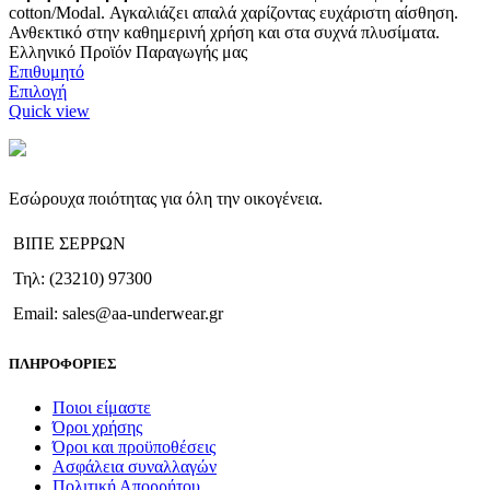
cotton/Modal. Αγκαλιάζει απαλά χαρίζοντας ευχάριστη αίσθηση.
Ανθεκτικό στην καθημερινή χρήση και στα συχνά πλυσίματα.
Ελληνικό Προϊόν Παραγωγής μας
Επιθυμητό
Αυτό
Επιλογή
το
Quick view
προϊόν
έχει
πολλαπλές
παραλλαγές.
Εσώρουχα ποιότητας για όλη την οικογένεια.
Οι
επιλογές
ΒΙΠΕ ΣΕΡΡΩΝ
μπορούν
να
Τηλ: (23210) 97300
επιλεγούν
στη
Email: sales@aa-underwear.gr
σελίδα
του
ΠΛΗΡΟΦΟΡΙΕΣ
προϊόντος
Ποιοι είμαστε
Όροι χρήσης
Όροι και προϋποθέσεις
Ασφάλεια συναλλαγών
Πολιτική Απορρήτου