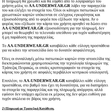
Η πληρωμή θα χρεωθεί και θα ληφθεί από το λογαριασμό του
χρήστη μόλις το
AA-UNDERWEAR.GR
λάβει την παραγγελία
του και ελέγξει τα στοιχεία του. Όλοι οι κάτοχοι πιστωτικών και
χρεωστικών καρτών υπόκεινται σε ελέγχους εγκυρότητας και
εξουσιοδότησης από το φορέα που εξέδωσε την κάρτα. Αν ο
φορέας που εξέδωσε την κάρτα του χρήστη αρνηθεί να δώσει στο
AA-UNDERWEAR.GR
εξουσιοδότηση για την πληρωμή, δεν
μπορεί να θεωρηθεί το τελευταίο υπεύθυνο για τυχόν καθυστέρηση
ή μη παράδοση της παραγγελίας.
Το
AA-UNDERWEAR.GR
καταβάλλει κάθε εύλογη προσπάθεια
για να κάνει την ιστοσελίδα όσο το δυνατόν ασφαλέστερη.
Όλες οι συναλλαγές μέσω πιστωτικών καρτών στην ιστοσελίδα της
διεκπεραιώνονται χρησιμοποιώντας την τεχνολογία πληρωμών της
Τράπεζας Πειραιώς, οι οποίες κρυπτογραφούν τα στοιχεία της
κάρτας του χρήστη σε ασφαλές περιβάλλον κεντρικού υπολογιστή.
Επιπλέον, το
AA-UNDERWEAR.GR
καταβάλλει κάθε εύλογη
προσπάθεια, στο βαθμό που έχει τη δυνατότητα, για να διατηρήσει
τα στοιχεία της παραγγελίας και της πληρωμής απόρρητα, αλλά
εφόσον δεν υπάρχει αμέλεια εκ μέρους της δεν φέρει ευθύνη για
τυχόν απώλεια σε βάρος του χρήστη.
2) Πληρωμή με Τραπεζική Κατάθεση.