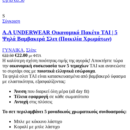
Up to
€0.50
του
προϊόντος
S
Σύγκριση
A.A UNDERWEAR Οικονομικό Πακέτο TAI | 5
Ψηλά Βαμβακερά Σλιπ (Ποικιλία Χρωμάτων)
ΓΥΝΑΙΚΑ
,
Σλίπς
Original
Η
€
22.00
€
22.50
με ΦΠΑ
price
τρέχουσα
Η καλύτερη σχέση ποιότητας-τιμής της αγοράς! Αποκτήστε τώρα
was:
τιμή
την
οικονομική συσκευασία των 5 τεμαχίων
TAI και ανανεώστε
€22.50.
είναι:
το συρτάρι σας με
ποιοτικά ελληνικά εσώρουχα
.
€22.00.
Τα ψηλά σλιπ TAI είναι κατασκευασμένα από βαμβακερό ύφασμα
με ελαστικότητα, εξασφαλίζοντας:
Άνεση
που διαρκεί όλη μέρα (all day fit)
Τέλεια εφαρμογή
σε κάθε σωματότυπο
Αντοχή
στις πλύσεις
Το σετ περιλαμβάνει 5 μοναδικούς χρωματικούς συνδυασμούς:
Μπλε με κόκκινο λάστιχο
Κοραλί με μπλε λάστιχο