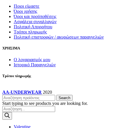
Ποιοι είμαστε
Όροι χρήσης
Όροι και προϋποθέσεις
Ασφάλεια συναλλαγών
Πολιτική Απορρήτου
Τρόποι πληρωμής
Πολιτική επιστροφών / ακυρώσεων παραγγελιών
ΧΡΗΣΙΜΑ
Ο λογαριασμός μου
Ιστορικό Παραγγελιών
Τρόποι πληρωμής
AA-UNDERWEAR
2020
Search
Start typing to see products you are looking for.
Products
search
Valentine