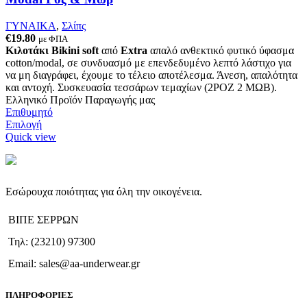
επιλεγούν
στη
ΓΥΝΑΙΚΑ
,
Σλίπς
σελίδα
€
19.80
με ΦΠΑ
του
Κιλοτάκι Bikini soft
από
Extra
απαλό ανθεκτικό φυτικό ύφασμα
προϊόντος
cotton/modal, σε συνδυασμό με επενδεδυμένο λεπτό λάστιχο για
να μη διαγράφει, έχουμε το τέλειο αποτέλεσμα. Άνεση, απαλότητα
και αντοχή. Συσκευασία τεσσάρων τεμαχίων (2ΡΟΖ 2 ΜΩΒ).
Ελληνικό Προϊόν Παραγωγής μας
Επιθυμητό
Αυτό
Επιλογή
το
Quick view
προϊόν
έχει
πολλαπλές
παραλλαγές.
Εσώρουχα ποιότητας για όλη την οικογένεια.
Οι
επιλογές
ΒΙΠΕ ΣΕΡΡΩΝ
μπορούν
να
Τηλ: (23210) 97300
επιλεγούν
στη
Email: sales@aa-underwear.gr
σελίδα
του
ΠΛΗΡΟΦΟΡΙΕΣ
προϊόντος