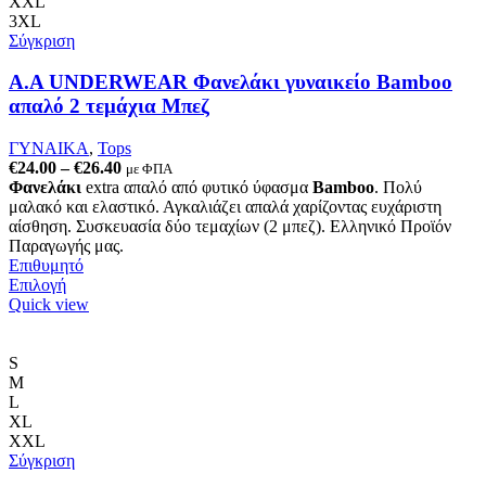
XXL
3XL
Σύγκριση
Α.A UNDERWEAR Φανελάκι γυναικείο Bamboo
απαλό 2 τεμάχια Μπεζ
ΓΥΝΑΙΚΑ
,
Tops
Price
€
24.00
–
€
26.40
με ΦΠΑ
range:
Φανελάκι
extra απαλό από φυτικό ύφασμα
Bamboo
. Πολύ
€24.00
μαλακό και ελαστικό. Αγκαλιάζει απαλά χαρίζοντας ευχάριστη
through
αίσθηση. Συσκευασία δύο τεμαχίων (2 μπεζ). Ελληνικό Προϊόν
€26.40
Παραγωγής μας.
Επιθυμητό
Αυτό
Επιλογή
το
Quick view
προϊόν
έχει
πολλαπλές
S
παραλλαγές.
M
Οι
L
επιλογές
XL
μπορούν
XXL
να
Σύγκριση
επιλεγούν