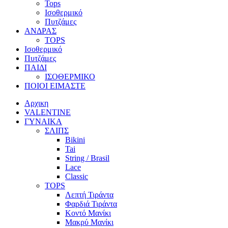
Tops
Ισοθερμικό
Πυτζάμες
ΑΝΔΡΑΣ
TOPS
Ισοθερμικό
Πυτζάμες
ΠΑΙΔΙ
ΙΣΟΘΕΡΜΙΚΟ
ΠΟΙΟΙ ΕΙΜΑΣΤΕ
Αρχικη
VALENTINE
ΓΥΝΑΙΚΑ
ΣΛΙΠΣ
Bikini
Tai
String / Brasil
Lace
Classic
TOPS
Λεπτή Τιράντα
Φαρδιά Τιράντα
Κοντό Μανίκι
Μακρύ Μανίκι