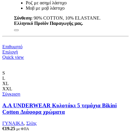
Ροζ με ασημί λάστιχο
Μοβ με μοβ λάστιχο
Σύνθεση:
90% COTTON, 10% ELASTANE.
Ελληνικό Προϊόν Παραγωγής μας.
Επιθυμητό
Αυτό
Επιλογή
το
Quick view
προϊόν
έχει
πολλαπλές
S
παραλλαγές.
L
Οι
XL
επιλογές
XXL
μπορούν
Σύγκριση
να
επιλεγούν
A.A UNDERWEAR Κυλοτάκι 5 τεμάχια Bikini
στη
Cotton Διάφορα χρώματα
σελίδα
του
ΓΥΝΑΙΚΑ
,
Σλίπς
προϊόντος
€
19.25
με ΦΠΑ