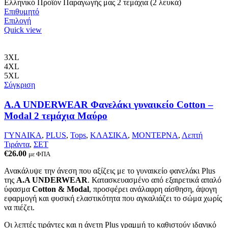
€19.95.
Ελληνικό Προϊόν Παραγωγής μας 2 τεμάχια (2 λευκά)
Επιθυμητό
Αυτό
Επιλογή
το
Quick view
προϊόν
έχει
πολλαπλές
3XL
παραλλαγές.
4XL
Οι
5XL
επιλογές
Σύγκριση
μπορούν
να
Α.A UNDERWEAR Φανελάκι γυναικείο Cotton –
επιλεγούν
Modal 2 τεμάχια Μαύρο
στη
σελίδα
ΓΥΝΑΙΚΑ
,
PLUS
,
Tops
,
ΚΛΑΣΙΚΑ
,
ΜΟΝΤΕΡΝΑ
,
Λεπτή
του
Τιράντα
,
ΣΕΤ
προϊόντος
€
26.00
με ΦΠΑ
Ανακάλυψε την άνεση που αξίζεις με το γυναικείο φανελάκι Plus
της
Α.Α UNDERWEAR
. Κατασκευασμένο από εξαιρετικά απαλό
ύφασμα
Cotton & Modal
, προσφέρει ανάλαφρη αίσθηση, άψογη
εφαρμογή και φυσική ελαστικότητα που αγκαλιάζει το σώμα χωρίς
να πιέζει.
Οι λεπτές τιράντες και η άνετη Plus γραμμή το καθιστούν ιδανικό