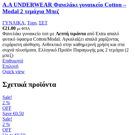
στη
Α.A UNDERWEAR Φανελάκι γυναικείο Cotton –
σελίδα
Modal 2 τεμάχια Μπεζ
του
προϊόντος
ΓΥΝΑΙΚΑ
,
Tops
,
ΣΕΤ
€
21.00
με ΦΠΑ
Φανελάκι γυναικείο τοπ με
Λεπτή τιράντα
από Extra απαλό
φυτικό ύφασμα Cotton/Modal. Αγκαλιάζει απαλά χαρίζοντας
ευχάριστη αίσθηση. Ανθεκτικό στην καθημερινή χρήση και στα
συχνά πλυσίματα. Ελληνικό Προϊόν Παραγωγής μας 2 τεμάχια (2
μπεζ)
Επιθυμητό
Αυτό
Επιλογή
το
Quick view
προϊόν
έχει
Σχετικά προϊόντα
πολλαπλές
παραλλαγές.
Sale!
Οι
2
%
επιλογές
OFF
μπορούν
Save
€0.50
να
Sale!
επιλεγούν
2
%
στη
OFF
σελίδα