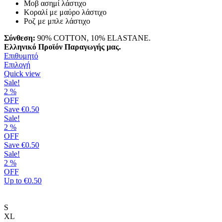
Μοβ ασημί λάστιχο
Κοραλί με μαύρο λάστιχο
Ροζ με μπλε λάστιχο
Σύνθεση:
90% COTTON, 10% ELASTANE.
Ελληνικό Προϊόν Παραγωγής μας.
Επιθυμητό
Αυτό
Επιλογή
το
Quick view
προϊόν
Sale!
έχει
2
%
πολλαπλές
OFF
παραλλαγές.
Save
€0.50
Οι
Sale!
επιλογές
2
%
μπορούν
OFF
να
Save
€0.50
επιλεγούν
Sale!
στη
2
%
σελίδα
OFF
του
Up to
€0.50
προϊόντος
S
XL