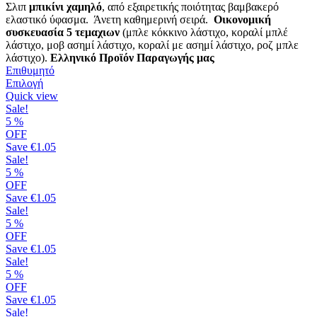
Σλιπ
μπικίνι χαμηλό
, από εξαιρετικής ποιότητας βαμβακερό
ελαστικό ύφασμα. Άνετη καθημερινή σειρά.
Οικονομική
συσκευασία 5 τεμαχιων
(μπλε κόκκινο λάστιχο, κοραλί μπλέ
λάστιχο, μοβ ασημί λάστιχο, κοραλί με ασημί λάστιχο, ροζ μπλε
λάστιχο).
Ελληνικό Προϊόν Παραγωγής μας
Επιθυμητό
Αυτό
Επιλογή
το
Quick view
προϊόν
Sale!
έχει
5
%
πολλαπλές
OFF
παραλλαγές.
Save
€1.05
Οι
Sale!
επιλογές
5
%
μπορούν
OFF
να
Save
€1.05
επιλεγούν
Sale!
στη
5
%
σελίδα
OFF
του
Save
€1.05
προϊόντος
Sale!
5
%
OFF
Save
€1.05
Sale!