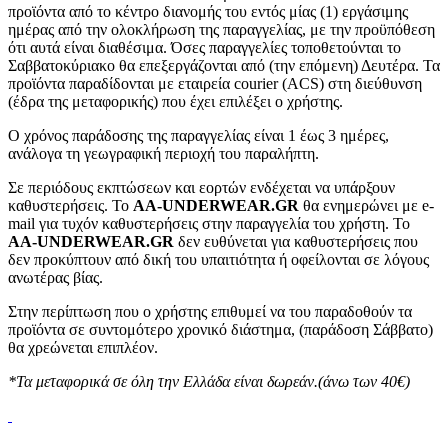
προϊόντα από το κέντρο διανομής του εντός μίας (1) εργάσιμης
ημέρας από την ολοκλήρωση της παραγγελίας, με την προϋπόθεση
ότι αυτά είναι διαθέσιμα. Όσες παραγγελίες τοποθετούνται το
Σαββατοκύριακο θα επεξεργάζονται από (την επόμενη) Δευτέρα. Τα
προϊόντα παραδίδονται με εταιρεία courier (ACS) στη διεύθυνση
(έδρα της μεταφορικής) που έχει επιλέξει ο χρήστης.
Ο χρόνος παράδοσης της παραγγελίας είναι 1 έως 3 ημέρες,
ανάλογα τη γεωγραφική περιοχή του παραλήπτη.
Σε περιόδους εκπτώσεων και εορτών ενδέχεται να υπάρξουν
καθυστερήσεις. Το
AA-UNDERWEAR.GR
θα ενημερώνει με e-
mail για τυχόν καθυστερήσεις στην παραγγελία του χρήστη. Το
AA-UNDERWEAR.GR
δεν ευθύνεται για καθυστερήσεις που
δεν προκύπτουν από δική του υπαιτιότητα ή οφείλονται σε λόγους
ανωτέρας βίας.
Στην περίπτωση που ο χρήστης επιθυμεί να του παραδοθούν τα
προϊόντα σε συντομότερο χρονικό διάστημα, (παράδοση Σάββατο)
θα χρεώνεται επιπλέον.
*Τα μεταφορικά σε όλη την Ελλάδα είναι δωρεάν.(άνω των 40€)