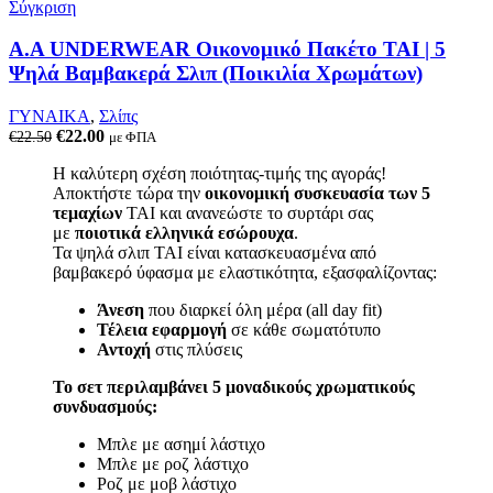
Σύγκριση
A.A UNDERWEAR Οικονομικό Πακέτο TAI | 5
Ψηλά Βαμβακερά Σλιπ (Ποικιλία Χρωμάτων)
ΓΥΝΑΙΚΑ
,
Σλίπς
Original
Η
€
22.00
€
22.50
με ΦΠΑ
price
τρέχουσα
Η καλύτερη σχέση ποιότητας-τιμής της αγοράς!
was:
τιμή
Αποκτήστε τώρα την
οικονομική συσκευασία των 5
€22.50.
είναι:
τεμαχίων
TAI και ανανεώστε το συρτάρι σας
€22.00.
με
ποιοτικά ελληνικά εσώρουχα
.
Τα ψηλά σλιπ TAI είναι κατασκευασμένα από
βαμβακερό ύφασμα με ελαστικότητα, εξασφαλίζοντας:
Άνεση
που διαρκεί όλη μέρα (all day fit)
Τέλεια εφαρμογή
σε κάθε σωματότυπο
Αντοχή
στις πλύσεις
Το σετ περιλαμβάνει 5 μοναδικούς χρωματικούς
συνδυασμούς:
Μπλε με ασημί λάστιχο
Μπλε με ροζ λάστιχο
Ροζ με μοβ λάστιχο