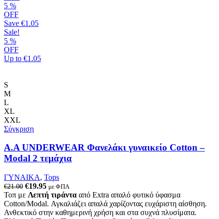
5
%
OFF
Save
€1.05
Sale!
5
%
OFF
Up to
€1.05
S
M
L
XL
XXL
Σύγκριση
Α.A UNDERWEAR Φανελάκι γυναικείο Cotton –
Modal 2 τεμάχια
ΓΥΝΑΙΚΑ
,
Tops
Original
Η
€
19.95
€
21.00
με ΦΠΑ
price
τρέχουσα
Τοπ με
Λεπτή τιράντα
από Extra απαλό φυτικό ύφασμα
was:
τιμή
Cotton/Modal. Αγκαλιάζει απαλά χαρίζοντας ευχάριστη αίσθηση.
€21.00.
είναι:
Ανθεκτικό στην καθημερινή χρήση και στα συχνά πλυσίματα.