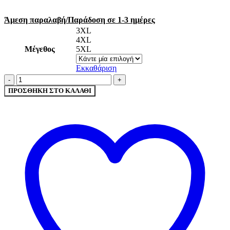
Άμεση παραλαβή/Παράδοση σε 1-3 ημέρες
3XL
4XL
Μέγεθος
5XL
Εκκαθάριση
Α.A
UNDERWEAR
ΠΡΟΣΘΉΚΗ ΣΤΟ ΚΑΛΆΘΙ
Φανελάκι
Plus
γυναικείο
Cotton
-
Modal
Μπορντώ
ποσότητα