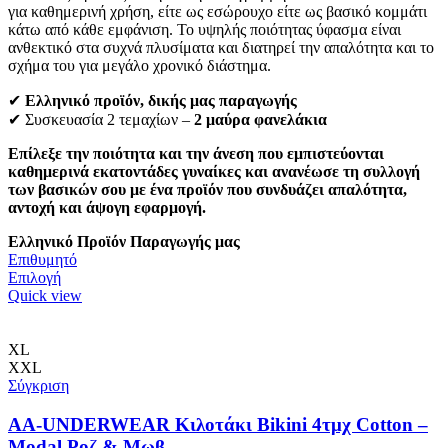
για καθημερινή χρήση, είτε ως εσώρουχο είτε ως βασικό κομμάτι
κάτω από κάθε εμφάνιση. Το υψηλής ποιότητας ύφασμα είναι
ανθεκτικό στα συχνά πλυσίματα και διατηρεί την απαλότητα και το
σχήμα του για μεγάλο χρονικό διάστημα.
✔
Ελληνικό προϊόν, δικής μας παραγωγής
✔ Συσκευασία 2 τεμαχίων –
2 μαύρα φανελάκια
Επίλεξε την ποιότητα και την άνεση που εμπιστεύονται
καθημερινά εκατοντάδες γυναίκες και ανανέωσε τη συλλογή
των βασικών σου με ένα προϊόν που συνδυάζει απαλότητα,
αντοχή και άψογη εφαρμογή.
Ελληνικό Προϊόν Παραγωγής μας
Επιθυμητό
Αυτό
Επιλογή
το
Quick view
προϊόν
έχει
πολλαπλές
XL
παραλλαγές.
XXL
Οι
Σύγκριση
επιλογές
μπορούν
AA-UNDERWEAR Κιλοτάκι Bikini 4τμχ Cotton –
να
Modal Ροζ & Μωβ