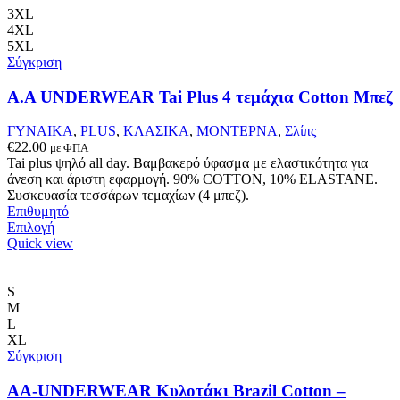
3XL
4XL
5XL
Σύγκριση
Α.A UNDERWEAR Tai Plus 4 τεμάχια Cotton Μπεζ
ΓΥΝΑΙΚΑ
,
PLUS
,
ΚΛΑΣΙΚΑ
,
ΜΟΝΤΕΡΝΑ
,
Σλίπς
€
22.00
με ΦΠΑ
Tai plus ψηλό all day. Βαμβακερό ύφασμα με ελαστικότητα για
άνεση και άριστη εφαρμογή. 90% COTTON, 10% ELASTANΕ.
Συσκευασία τεσσάρων τεμαχίων (4 μπεζ).
Επιθυμητό
Αυτό
Επιλογή
το
Quick view
προϊόν
έχει
πολλαπλές
S
παραλλαγές.
M
Οι
L
επιλογές
XL
μπορούν
Σύγκριση
να
επιλεγούν
AA-UNDERWEAR Κυλοτάκι Brazil Cotton –