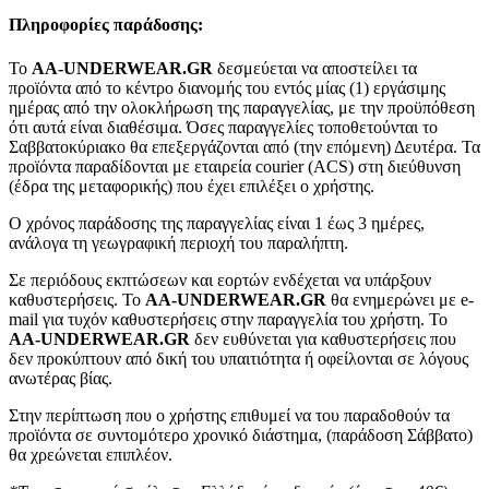
Πληροφορίες παράδοσης:
To
AA-UNDERWEAR.GR
δεσμεύεται να αποστείλει τα
προϊόντα από το κέντρο διανομής του εντός μίας (1) εργάσιμης
ημέρας από την ολοκλήρωση της παραγγελίας, με την προϋπόθεση
ότι αυτά είναι διαθέσιμα. Όσες παραγγελίες τοποθετούνται το
Σαββατοκύριακο θα επεξεργάζονται από (την επόμενη) Δευτέρα. Τα
προϊόντα παραδίδονται με εταιρεία courier (ACS) στη διεύθυνση
(έδρα της μεταφορικής) που έχει επιλέξει ο χρήστης.
Ο χρόνος παράδοσης της παραγγελίας είναι 1 έως 3 ημέρες,
ανάλογα τη γεωγραφική περιοχή του παραλήπτη.
Σε περιόδους εκπτώσεων και εορτών ενδέχεται να υπάρξουν
καθυστερήσεις. Το
AA-UNDERWEAR.GR
θα ενημερώνει με e-
mail για τυχόν καθυστερήσεις στην παραγγελία του χρήστη. Το
AA-UNDERWEAR.GR
δεν ευθύνεται για καθυστερήσεις που
δεν προκύπτουν από δική του υπαιτιότητα ή οφείλονται σε λόγους
ανωτέρας βίας.
Στην περίπτωση που ο χρήστης επιθυμεί να του παραδοθούν τα
προϊόντα σε συντομότερο χρονικό διάστημα, (παράδοση Σάββατο)
θα χρεώνεται επιπλέον.