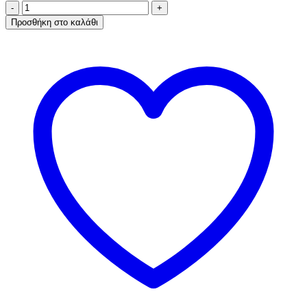
Α.A
UNDERWEAR
Προσθήκη στο καλάθι
Φανελάκι
Λεπτή
Τιράντα
Γυναικείο
Plus,
Cotton
-
Modal
Λευκό
ποσότητα