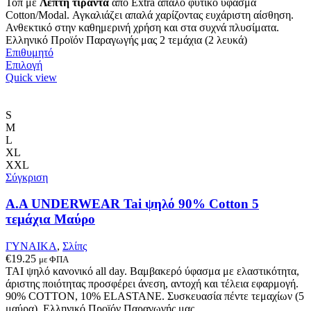
price
τρέχουσα
Τοπ με
Λεπτή τιράντα
από Extra απαλό φυτικό ύφασμα
was:
τιμή
Cotton/Modal. Αγκαλιάζει απαλά χαρίζοντας ευχάριστη αίσθηση.
€21.00.
είναι:
Ανθεκτικό στην καθημερινή χρήση και στα συχνά πλυσίματα.
€19.95.
Ελληνικό Προϊόν Παραγωγής μας 2 τεμάχια (2 λευκά)
Επιθυμητό
Αυτό
Επιλογή
το
Quick view
προϊόν
έχει
πολλαπλές
S
παραλλαγές.
M
Οι
L
επιλογές
XL
μπορούν
XXL
να
Σύγκριση
επιλεγούν
στη
A.A UNDERWEAR Tai ψηλό 90% Cotton 5
σελίδα
τεμάχια Μαύρο
του
προϊόντος
ΓΥΝΑΙΚΑ
,
Σλίπς
€
19.25
με ΦΠΑ
ΤΑΙ ψηλό κανονικό all day. Βαμβακερό ύφασμα με ελαστικότητα,
άριστης ποιότητας προσφέρει άνεση, αντοχή και τέλεια εφαρμογή.
90% COTTON, 10% ELASTANE. Συσκευασία πέντε τεμαχίων (5
μαύρα). Ελληνικό Προϊόν Παραγωγής μας