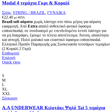
στη
Modal 4 τεμάχια Γκρι & Κοραλί
σελίδα
του
Σλίπς
,
STRING / BRAZIL
,
ΓΥΝΑΙΚΑ
προϊόντος
€
22.40
με ΦΠΑ
Brazil soft αόρατο
χωρίς λάστιχο στο πίσω μέρος για αόρατη
εφαρμογή. Από
Extra
απαλό ανθεκτικό φυτικό ύφασμα
cotton/modal, σε συνδυασμό με επενδεδυμένο λεπτό λάστιχο για
να μη διαγράφει, έχουμε το τέλειο αποτέλεσμα. Άνεση, απαλότητα
και αντοχή. Πολύ μαλακό και ελαστικό ύφασμα cotton/modal.
Ελληνικό Προϊόν Παραγωγής μας Συσκευασία τεσσάρων τεμαχίων
(2 Κοραλί 2 Γκρί)
Επιθυμητό
Αυτό
Επιλογή
το
Quick view
προϊόν
έχει
πολλαπλές
S
παραλλαγές.
M
Οι
L
επιλογές
XL
μπορούν
XXL
να
Σύγκριση
επιλεγούν
στη
A.A UNDERWEAR Κιλοτάκι Ψηλό Tai 5 τεμάχια
σελίδα