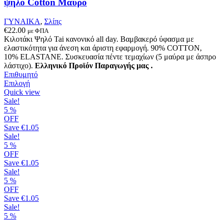
ψηλό Cotton Μαύρο
του
προϊόντος
ΓΥΝΑΙΚΑ
,
Σλίπς
€
22.00
με ΦΠΑ
Κιλοτάκι Ψηλό Tai κανονικό all day. Βαμβακερό ύφασμα με
ελαστικότητα για άνεση και άριστη εφαρμογή. 90% COTTON,
10% ELASTANE. Συσκευασία πέντε τεμαχίων (5 μαύρα με άσπρο
λάστιχο).
Ελληνικό Προϊόν Παραγωγής μας .
Επιθυμητό
Αυτό
Επιλογή
το
Quick view
προϊόν
Sale!
έχει
5
%
πολλαπλές
OFF
παραλλαγές.
Save
€1.05
Οι
Sale!
επιλογές
5
%
μπορούν
OFF
να
Save
€1.05
επιλεγούν
Sale!
στη
5
%
σελίδα
OFF
του
Save
€1.05
προϊόντος
Sale!
5
%