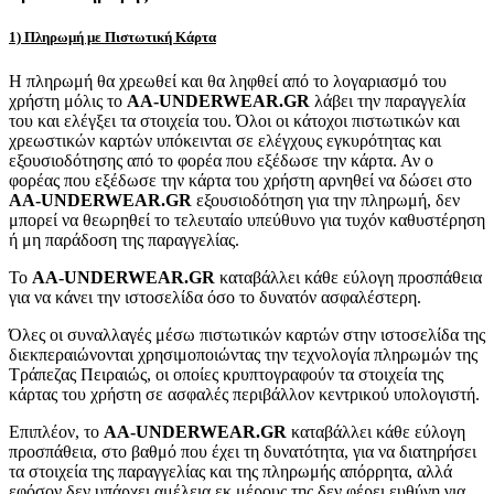
1) Πληρωμή με Πιστωτική Κάρτα
Η πληρωμή θα χρεωθεί και θα ληφθεί από το λογαριασμό του
χρήστη μόλις το
AA-UNDERWEAR.GR
λάβει την παραγγελία
του και ελέγξει τα στοιχεία του. Όλοι οι κάτοχοι πιστωτικών και
χρεωστικών καρτών υπόκεινται σε ελέγχους εγκυρότητας και
εξουσιοδότησης από το φορέα που εξέδωσε την κάρτα. Αν ο
φορέας που εξέδωσε την κάρτα του χρήστη αρνηθεί να δώσει στο
AA-UNDERWEAR.GR
εξουσιοδότηση για την πληρωμή, δεν
μπορεί να θεωρηθεί το τελευταίο υπεύθυνο για τυχόν καθυστέρηση
ή μη παράδοση της παραγγελίας.
Το
AA-UNDERWEAR.GR
καταβάλλει κάθε εύλογη προσπάθεια
για να κάνει την ιστοσελίδα όσο το δυνατόν ασφαλέστερη.
Όλες οι συναλλαγές μέσω πιστωτικών καρτών στην ιστοσελίδα της
διεκπεραιώνονται χρησιμοποιώντας την τεχνολογία πληρωμών της
Τράπεζας Πειραιώς, οι οποίες κρυπτογραφούν τα στοιχεία της
κάρτας του χρήστη σε ασφαλές περιβάλλον κεντρικού υπολογιστή.
Επιπλέον, το
AA-UNDERWEAR.GR
καταβάλλει κάθε εύλογη
προσπάθεια, στο βαθμό που έχει τη δυνατότητα, για να διατηρήσει
τα στοιχεία της παραγγελίας και της πληρωμής απόρρητα, αλλά
εφόσον δεν υπάρχει αμέλεια εκ μέρους της δεν φέρει ευθύνη για