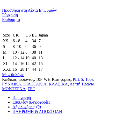
Προσθήκη στη Λίστα Επιθυμιών
Σύγκριση
Επιθυμητό
Size
UK
US
EU
Japan
XS
6 - 8
4
34
7
S
8 -10
6
36
9
M
10 - 12
8
38
11
L
12 - 14
10
40
13
XL
14 - 16
12
42
15
XXL
16 - 28
14
44
17
Μεγεθολόγιο
Κωδικός προϊόντος:
10P-WH
Κατηγορίες:
PLUS
,
Tops
,
ΓΥΝΑΙΚΑ
,
ΚΙΛΟΤΑΚΙΑ
,
ΚΛΑΣΙΚΑ
,
Λεπτή Τιράντα
,
ΜΟΝΤΕΡΝΑ
,
ΣΕΤ
Περιγραφή
Επιπλέον πληροφορίες
Αξιολογήσεις (0)
ΠΛΗΡΩΜΗ & ΑΠΟΣΤΟΛΗ