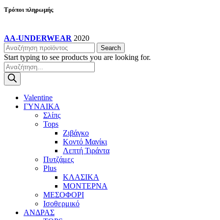
Τρόποι πληρωμής
AA-UNDERWEAR
2020
Search
Start typing to see products you are looking for.
Products
search
Valentine
ΓΥΝΑΙΚΑ
Σλίπς
Tops
Ζιβάγκο
Κοντό Μανίκι
Λεπτή Τιράντα
Πυτζάμες
Plus
ΚΛΑΣΙΚΑ
ΜΟΝΤΕΡΝΑ
ΜΕΣΟΦΟΡΙ
Ισοθερμικό
ΑΝΔΡΑΣ