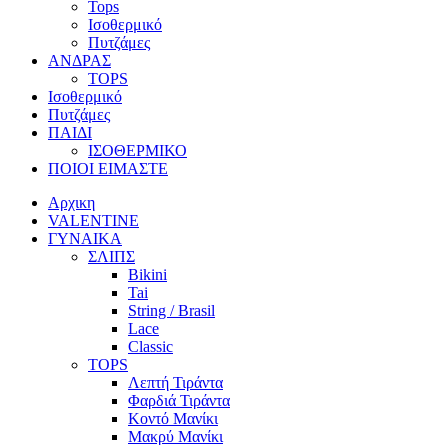
Tops
Ισοθερμικό
Πυτζάμες
ΑΝΔΡΑΣ
TOPS
Ισοθερμικό
Πυτζάμες
ΠΑΙΔΙ
ΙΣΟΘΕΡΜΙΚΟ
ΠΟΙΟΙ ΕΙΜΑΣΤΕ
Αρχικη
VALENTINE
ΓΥΝΑΙΚΑ
ΣΛΙΠΣ
Bikini
Tai
String / Brasil
Lace
Classic
TOPS
Λεπτή Τιράντα
Φαρδιά Τιράντα
Κοντό Μανίκι
Μακρύ Μανίκι