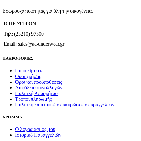
πολλαπλές
παραλλαγές.
Εσώρουχα ποιότητας για όλη την οικογένεια.
Οι
επιλογές
ΒΙΠΕ ΣΕΡΡΩΝ
μπορούν
να
Τηλ: (23210) 97300
επιλεγούν
στη
Email: sales@aa-underwear.gr
σελίδα
του
ΠΛΗΡΟΦΟΡΙΕΣ
προϊόντος
Ποιοι είμαστε
Όροι χρήσης
Όροι και προϋποθέσεις
Ασφάλεια συναλλαγών
Πολιτική Απορρήτου
Τρόποι πληρωμής
Πολιτική επιστροφών / ακυρώσεων παραγγελιών
ΧΡΗΣΙΜΑ
Ο λογαριασμός μου
Ιστορικό Παραγγελιών