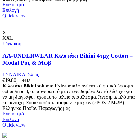
Επιθυμητό
Αυτό
Επιλογή
το
Quick view
προϊόν
έχει
πολλαπλές
XL
παραλλαγές.
XXL
Οι
Σύγκριση
επιλογές
μπορούν
AA-UNDERWEAR Κιλοτάκι Bikini 4τμχ Cotton –
να
Modal Ροζ & Μωβ
επιλεγούν
στη
ΓΥΝΑΙΚΑ
,
Σλίπς
σελίδα
€
19.80
με ΦΠΑ
του
Κιλοτάκι Bikini soft
από
Extra
απαλό ανθεκτικό φυτικό ύφασμα
προϊόντος
cotton/modal, σε συνδυασμό με επενδεδυμένο λεπτό λάστιχο για
να μη διαγράφει, έχουμε το τέλειο αποτέλεσμα. Άνεση, απαλότητα
και αντοχή. Συσκευασία τεσσάρων τεμαχίων (2ΡΟΖ 2 ΜΩΒ).
Ελληνικό Προϊόν Παραγωγής μας
Επιθυμητό
Αυτό
Επιλογή
το
Quick view
προϊόν
έχει