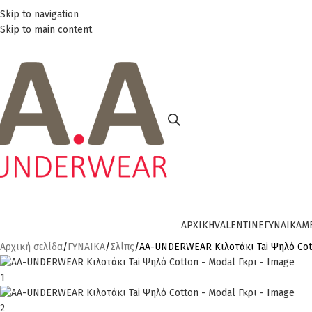
Skip to navigation
ηλεφωνικές παραγγελίες 23210 97300
Skip to main content
ΚΑΤΗΓΟΡΊΕΣ
ΑΡΧΙΚΗ
VALENTINE
ΓΥΝΑΙΚΑ
Μ
Αρχική σελίδα
ΓΥΝΑΙΚΑ
Σλίπς
AA-UNDERWEAR Κιλοτάκι Tai Ψηλό Cot