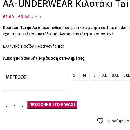
AA-UNDERWEAR Κιλοτάκι Tai 
€
5.60
–
€
6.60
με ΦΠΑ
Κιλοτάκι Tai ψηλό
απαλό ανθεκτικό φυτικό ύφασμα cotton/modal, σ
έχουμε το τέλειο αποτέλεσμα. Άνεση, απαλότητα και αντοχή.
Ελληνικό Προϊόν Παραγωγής μας
Άμεση παραλαβή/Παράδοση σε 1-3 ημέρες
S
M
L
XL
XXL
3XL
ΜΈΓΕΘΟΣ
ΠΡΟΣΘΉΚΗ ΣΤΟ ΚΑΛΆΘΙ
Προσθήκη στ