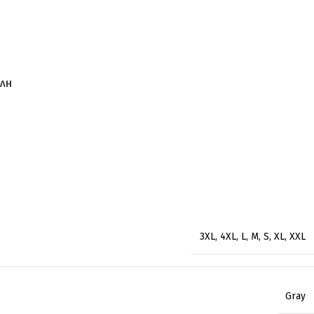
ΟΛΗ
3XL
,
4XL
,
L
,
M
,
S
,
XL
,
XXL
Gray