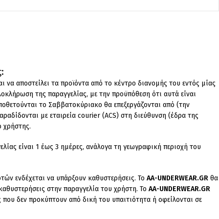
:
ι να αποστείλει τα προϊόντα από το κέντρο διανομής του εντός μίας
λοκλήρωση της παραγγελίας, με την προϋπόθεση ότι αυτά είναι
ποθετούνται το Σαββατοκύριακο θα επεξεργάζονται από (την
αραδίδονται με εταιρεία courier (ACS) στη διεύθυνση (έδρα της
ο χρήστης.
λίας είναι 1 έως 3 ημέρες, ανάλογα τη γεωγραφική περιοχή του
ρτών ενδέχεται να υπάρξουν καθυστερήσεις. Το
AA-UNDERWEAR.GR
θα
 καθυστερήσεις στην παραγγελία του χρήστη. Το
AA-UNDERWEAR.GR
ς που δεν προκύπτουν από δική του υπαιτιότητα ή οφείλονται σε