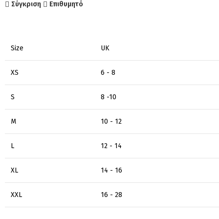
Σύγκριση
Επιθυμητό
Size
UK
XS
6 - 8
S
8 -10
M
10 - 12
L
12 - 14
XL
14 - 16
XXL
16 - 28