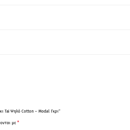
ι Tai Ψηλό Cotton – Modal Γκρι”
*
νονται με