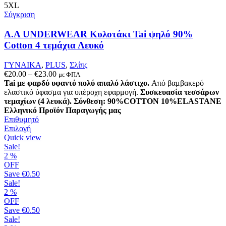
στη
5XL
σελίδα
Σύγκριση
του
προϊόντος
A.A UNDERWEAR Κυλοτάκι Tai ψηλό 90%
Cotton 4 τεμάχια Λευκό
ΓΥΝΑΙΚΑ
,
PLUS
,
Σλίπς
Price
€
20.00
–
€
23.00
με ΦΠΑ
range:
Tai με φαρδύ υφαντό πολύ απαλό λάστιχο.
Από βαμβακερό
€20.00
ελαστικό ύφασμα για υπέροχη εφαρμογή.
Συσκευασία τεσσάρων
through
τεμαχίων (4 λευκά).
Σύνθεση: 90%COTTON 10%ELASTANE
€23.00
Ελληνικό Προϊόν Παραγωγής μας
Επιθυμητό
Αυτό
Επιλογή
το
Quick view
προϊόν
Sale!
έχει
2
%
πολλαπλές
OFF
παραλλαγές.
Save
€0.50
Οι
Sale!
επιλογές
2
%
μπορούν
OFF
να
Save
€0.50
επιλεγούν
Sale!