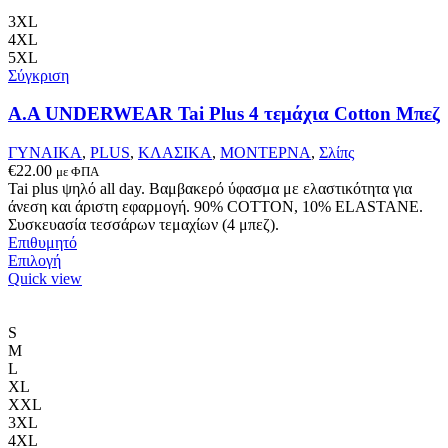
έχει
πολλαπλές
3XL
παραλλαγές.
4XL
Οι
5XL
επιλογές
Σύγκριση
μπορούν
να
Α.A UNDERWEAR Tai Plus 4 τεμάχια Cotton Μπεζ
επιλεγούν
στη
ΓΥΝΑΙΚΑ
,
PLUS
,
ΚΛΑΣΙΚΑ
,
ΜΟΝΤΕΡΝΑ
,
Σλίπς
σελίδα
€
22.00
με ΦΠΑ
του
Tai plus ψηλό all day. Βαμβακερό ύφασμα με ελαστικότητα για
προϊόντος
άνεση και άριστη εφαρμογή. 90% COTTON, 10% ELASTANΕ.
Συσκευασία τεσσάρων τεμαχίων (4 μπεζ).
Επιθυμητό
Αυτό
Επιλογή
το
Quick view
προϊόν
έχει
πολλαπλές
S
παραλλαγές.
M
Οι
L
επιλογές
XL
μπορούν
XXL
να
3XL
επιλεγούν
4XL