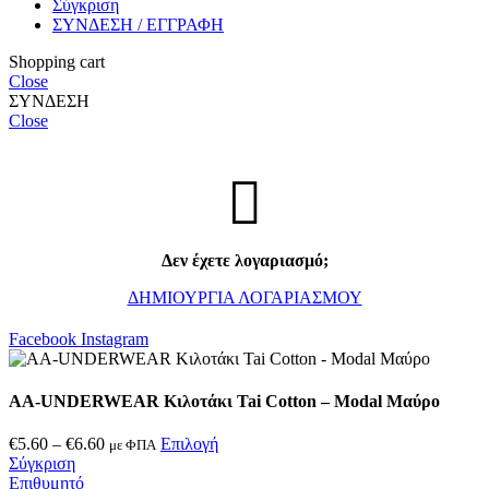
Σύγκριση
ΣΥΝΔΕΣΗ / ΕΓΓΡΑΦΗ
Shopping cart
Close
ΣΥΝΔΕΣΗ
Close
Δεν έχετε λογαριασμό;
ΔΗΜΙΟΥΡΓΙΑ ΛΟΓΑΡΙΑΣΜΟΥ
Facebook
Instagram
AA-UNDERWEAR Κιλοτάκι Tai Cotton – Modal Μαύρο
Price
€
5.60
–
€
6.60
Επιλογή
με ΦΠΑ
range:
Σύγκριση
€5.60
Επιθυμητό