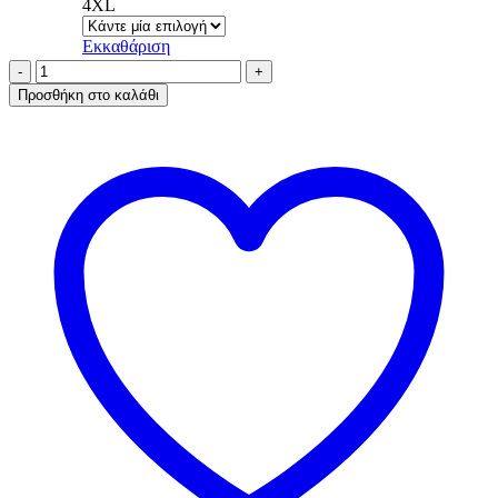
4XL
Εκκαθάριση
AA-
UNDERWEAR
Προσθήκη στο καλάθι
Κιλοτάκι
Tai
Cotton
-
Modal
Μαύρο
ποσότητα