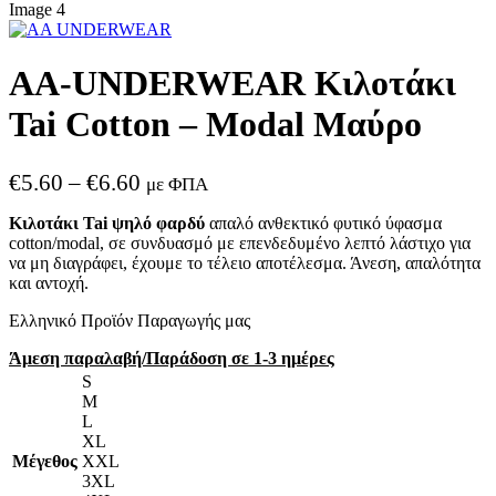
AA-UNDERWEAR Κιλοτάκι
Tai Cotton – Modal Μαύρο
Price
€
5.60
–
€
6.60
με ΦΠΑ
range:
Κιλοτάκι Tai ψηλό φαρδύ
απαλό ανθεκτικό φυτικό ύφασμα
€5.60
cotton/modal, σε συνδυασμό με επενδεδυμένο λεπτό λάστιχο για
through
να μη διαγράφει, έχουμε το τέλειο αποτέλεσμα. Άνεση, απαλότητα
και αντοχή.
€6.60
Ελληνικό Προϊόν Παραγωγής μας
Άμεση παραλαβή/Παράδοση σε 1-3 ημέρες
S
M
L
XL
Μέγεθος
XXL
3XL