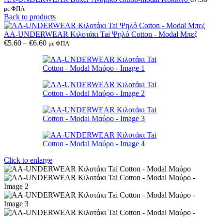
με ΦΠΑ
Back to products
AA-UNDERWEAR Κιλοτάκι Tai Ψηλό Cotton - Modal Μπεζ
Price
€
5.60
–
€
6.60
με ΦΠΑ
range:
€5.60
through
€6.60
Click to enlarge