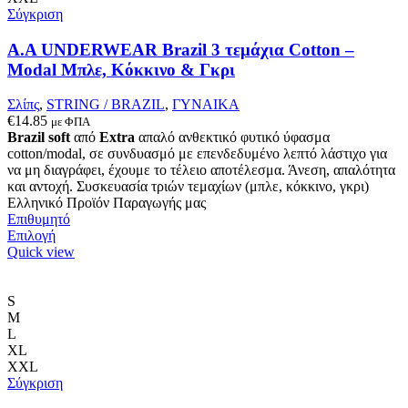
να
Σύγκριση
επιλεγούν
στη
A.A UNDERWEAR Brazil 3 τεμάχια Cotton –
σελίδα
Modal Μπλε, Κόκκινο & Γκρι
του
προϊόντος
Σλίπς
,
STRING / BRAZIL
,
ΓΥΝΑΙΚΑ
€
14.85
με ΦΠΑ
Brazil soft
από
Extra
απαλό ανθεκτικό φυτικό ύφασμα
cotton/modal, σε συνδυασμό με επενδεδυμένο λεπτό λάστιχο για
να μη διαγράφει, έχουμε το τέλειο αποτέλεσμα. Άνεση, απαλότητα
και αντοχή. Συσκευασία τριών τεμαχίων (μπλε, κόκκινο, γκρι)
Ελληνικό Προϊόν Παραγωγής μας
Επιθυμητό
Αυτό
Επιλογή
το
Quick view
προϊόν
έχει
πολλαπλές
S
παραλλαγές.
M
Οι
L
επιλογές
XL
μπορούν
XXL
να
Σύγκριση
επιλεγούν