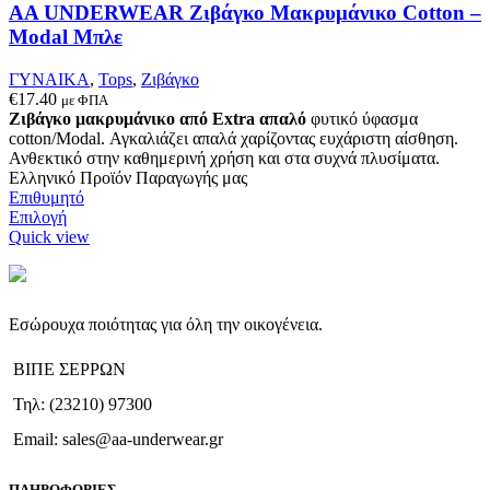
στη
AA UNDERWEAR Ζιβάγκο Μακρυμάνικο Cotton –
σελίδα
Modal Μπλε
του
προϊόντος
ΓΥΝΑΙΚΑ
,
Tops
,
Ζιβάγκο
€
17.40
με ΦΠΑ
Ζιβάγκο μακρυμάνικο από Extra απαλό
φυτικό ύφασμα
cotton/Modal. Αγκαλιάζει απαλά χαρίζοντας ευχάριστη αίσθηση.
Ανθεκτικό στην καθημερινή χρήση και στα συχνά πλυσίματα.
Ελληνικό Προϊόν Παραγωγής μας
Επιθυμητό
Αυτό
Επιλογή
το
Quick view
προϊόν
έχει
πολλαπλές
παραλλαγές.
Εσώρουχα ποιότητας για όλη την οικογένεια.
Οι
επιλογές
ΒΙΠΕ ΣΕΡΡΩΝ
μπορούν
να
Τηλ: (23210) 97300
επιλεγούν
στη
Email: sales@aa-underwear.gr
σελίδα
του
ΠΛΗΡΟΦΟΡΙΕΣ