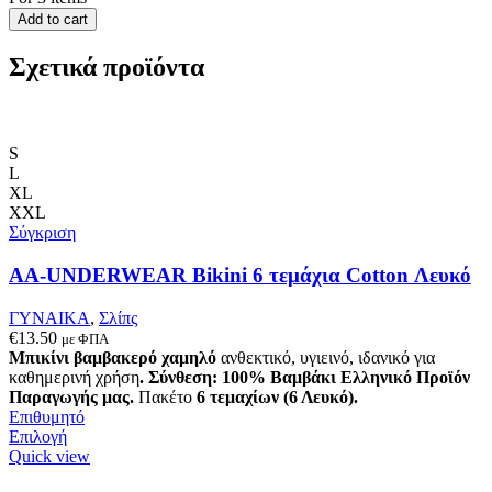
Add to cart
Σχετικά προϊόντα
S
L
XL
XXL
Σύγκριση
AA-UNDERWEAR Bikini 6 τεμάχια Cotton Λευκό
ΓΥΝΑΙΚΑ
,
Σλίπς
€
13.50
με ΦΠΑ
Μπικίνι βαμβακερό χαμηλό
ανθεκτικό, υγιεινό, ιδανικό για
καθημερινή χρήση
.
Σύνθεση: 100% Βαμβάκι
Ελληνικό Προϊόν
Παραγωγής μας.
Πακέτο
6 τεμαχίων (6 Λευκό).
Επιθυμητό
Αυτό
Επιλογή
το
Quick view
προϊόν