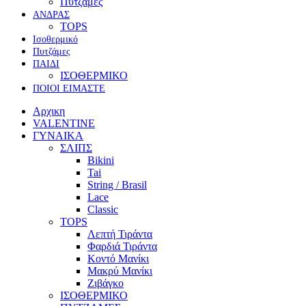
Πυτζάμες
ΑΝΔΡΑΣ
TOPS
Ισοθερμικό
Πυτζάμες
ΠΑΙΔΙ
ΙΣΟΘΕΡΜΙΚΟ
ΠΟΙΟΙ ΕΙΜΑΣΤΕ
Αρχικη
VALENTINE
ΓΥΝΑΙΚΑ
ΣΛΙΠΣ
Bikini
Tai
String / Brasil
Lace
Classic
TOPS
Λεπτή Τιράντα
Φαρδιά Τιράντα
Κοντό Μανίκι
Μακρύ Μανίκι
Ζιβάγκο
ΙΣΟΘΕΡΜΙΚΟ