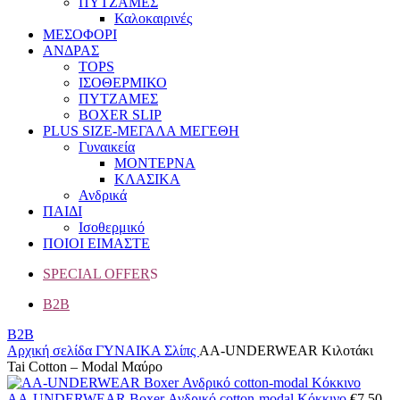
ΠΥΤΖΑΜΕΣ
Καλοκαιρινές
ΜΕΣΟΦΟΡΙ
ΑΝΔΡΑΣ
TOPS
ΙΣΟΘΕΡΜΙΚΟ
ΠΥΤΖΑΜΕΣ
BOXER SLIP
PLUS SIZE
-ΜΕΓΑΛΑ ΜΕΓΕΘΗ
Γυναικεία
ΜΟΝΤΕΡΝΑ
ΚΛΑΣΙΚΑ
Ανδρικά
ΠΑΙΔΙ
Ισοθερμικό
ΠΟΙΟΙ ΕΙΜΑΣΤΕ
SPECIAL OFFER
S
B2B
B2B
Αρχική σελίδα
ΓΥΝΑΙΚΑ
Σλίπς
AA-UNDERWEAR Κιλοτάκι
Tai Cotton – Modal Μαύρο
AA-UNDERWEAR Boxer Ανδρικό cotton-modal Κόκκινο
€
7.50