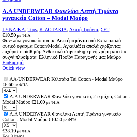
Α.A UNDERWEAR Φανελάκι Λεπτή Τιράντα
γυναικείο Cotton – Modal Μαύρο
ΓΥΝΑΙΚΑ
,
Tops
,
ΚΙΛΟΤΑΚΙΑ
,
Λεπτή Τιράντα
,
ΣΕΤ
€
10.50
με ΦΠΑ
Φανελάκι γυναικείο τοπ με
Λεπτή τιράντα
από Extra απαλό
φυτικό ύφασμα Cotton/Modal. Αγκαλιάζει απαλά χαρίζοντας
ευχάριστη αίσθηση. Ανθεκτικό στην καθημερινή χρήση και στα
συχνά πλυσίματα. Ελληνικό Προϊόν Παραγωγής μας Μαύρο
Επιθυμητό
Quick view
AA-UNDERWEAR Κιλοτάκι Tai Cotton - Modal Μαύρο
€
6.60
με ΦΠΑ
Select
product
Α.A UNDERWEAR Φανελάκι γυναικείο, 2 τεμάχια, Cotton -
variation
Modal Μαύρο
€
21.00
με ΦΠΑ
Select
product
Α.A UNDERWEAR Φανελάκι Λεπτή Τιράντα γυναικείο
variation
Cotton - Modal Μαύρο
€
10.50
με ΦΠΑ
Select
product
€
38.10
με ΦΠΑ
variation
For 3 items