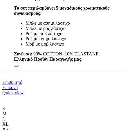
Το σετ περιλαμβάνει 5 μοναδικούς χρωματικούς
συνδυασμούς:
Μπλε με ασημί λάστιχο
Μπλε με ροζ λάστιχο
Ροζ με μοβ λάστιχο
Ροζ με ασημί λάστιχο
Μοβ με μοβ λάστιχο
Σύνθεση:
90% COTTON, 10% ELASTANE.
Ελληνικό Προϊόν Παραγωγής μας.
Επιθυμητό
Αυτό
Επιλογή
το
Quick view
προϊόν
έχει
πολλαπλές
S
παραλλαγές.
M
Οι
L
επιλογές
XL
μπορούν
XXL