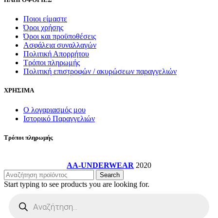
προϊόντος
Ποιοι είμαστε
Όροι χρήσης
Όροι και προϋποθέσεις
Ασφάλεια συναλλαγών
Πολιτική Απορρήτου
Τρόποι πληρωμής
Πολιτική επιστροφών / ακυρώσεων παραγγελιών
ΧΡΗΣΙΜΑ
Ο λογαριασμός μου
Ιστορικό Παραγγελιών
Τρόποι πληρωμής
AA-UNDERWEAR
2020
Search
Start typing to see products you are looking for.
Products
search