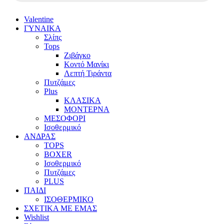
Valentine
ΓΥΝΑΙΚΑ
Σλίπς
Tops
Ζιβάγκο
Κοντό Μανίκι
Λεπτή Τιράντα
Πυτζάμες
Plus
ΚΛΑΣΙΚΑ
ΜΟΝΤΕΡΝΑ
ΜΕΣΟΦΟΡΙ
Ισοθερμικό
ΑΝΔΡΑΣ
TOPS
BOXER
Ισοθερμικό
Πυτζάμες
PLUS
ΠΑΙΔΙ
ΙΣΟΘΕΡΜΙΚΟ
ΣΧΕΤΙΚΑ ΜΕ ΕΜΑΣ
Wishlist