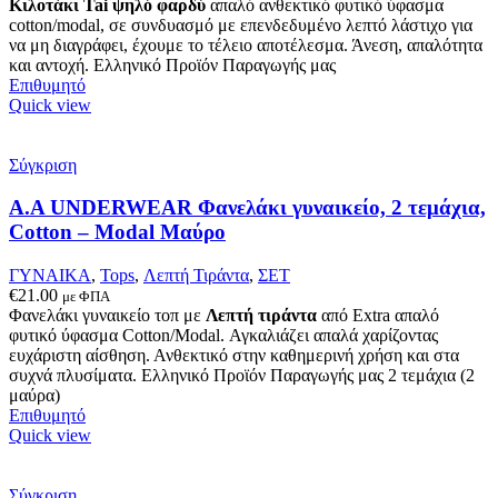
range:
Κιλοτάκι Tai ψηλό φαρδύ
απαλό ανθεκτικό φυτικό ύφασμα
€5.60
cotton/modal, σε συνδυασμό με επενδεδυμένο λεπτό λάστιχο για
through
να μη διαγράφει, έχουμε το τέλειο αποτέλεσμα. Άνεση, απαλότητα
€6.60
και αντοχή. Ελληνικό Προϊόν Παραγωγής μας
Επιθυμητό
Quick view
Σύγκριση
Α.A UNDERWEAR Φανελάκι γυναικείο, 2 τεμάχια,
Cotton – Modal Μαύρο
ΓΥΝΑΙΚΑ
,
Tops
,
Λεπτή Τιράντα
,
ΣΕΤ
€
21.00
με ΦΠΑ
Φανελάκι γυναικείο τοπ με
Λεπτή τιράντα
από Extra απαλό
φυτικό ύφασμα Cotton/Modal. Αγκαλιάζει απαλά χαρίζοντας
ευχάριστη αίσθηση. Ανθεκτικό στην καθημερινή χρήση και στα
συχνά πλυσίματα. Ελληνικό Προϊόν Παραγωγής μας 2 τεμάχια (2
μαύρα)
Επιθυμητό
Quick view
Σύγκριση