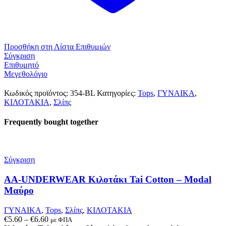
Προσθήκη στη Λίστα Επιθυμιών
Σύγκριση
Επιθυμητό
Μεγεθολόγιο
Κωδικός προϊόντος:
354-BL
Κατηγορίες:
Tops
,
ΓΥΝΑΙΚΑ
,
ΚΙΛΟΤΑΚΙΑ
,
Σλίπς
Frequently bought together
Σύγκριση
AA-UNDERWEAR Κιλοτάκι Tai Cotton – Modal
Μαύρο
ΓΥΝΑΙΚΑ
,
Tops
,
Σλίπς
,
ΚΙΛΟΤΑΚΙΑ
Price
€
5.60
–
€
6.60
με ΦΠΑ