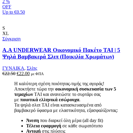
στη
2
%
σελίδα
OFF
του
Up to
€0.50
προϊόντος
S
XL
Σύγκριση
A.A UNDERWEAR Οικονομικό Πακέτο TAI | 5
Ψηλά Βαμβακερά Σλιπ (Ποικιλία Χρωμάτων)
ΓΥΝΑΙΚΑ
,
Σλίπς
Original
Η
€
22.50
€
22.00
με ΦΠΑ
price
τρέχουσα
Η καλύτερη σχέση ποιότητας-τιμής της αγοράς!
was:
τιμή
Αποκτήστε τώρα την
οικονομική συσκευασία των 5
€22.50.
είναι:
τεμαχίων
TAI και ανανεώστε το συρτάρι σας
€22.00.
με
ποιοτικά ελληνικά εσώρουχα
.
Τα ψηλά σλιπ TAI είναι κατασκευασμένα από
βαμβακερό ύφασμα με ελαστικότητα, εξασφαλίζοντας:
Άνεση
που διαρκεί όλη μέρα (all day fit)
Τέλεια εφαρμογή
σε κάθε σωματότυπο
Αντοχή
στις πλύσεις